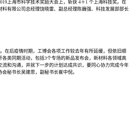
9上海市科学技术奖励大会上，斩获 4＋1 个上海科技奖。在
材料有限公司总经理饶晓雷、副总经理陈巍强、科技发展部部长
交流。在后疫情时期，工博会各项工作较去年有所延缓，但依旧顺
开各类同期活动，包括3个专场的新品发布会，新材料各领域高
交流和沟通，并就下一步的计划达成共识，要同心协力完成今年
协会秘书长吴建思，副秘书长崔中倪。