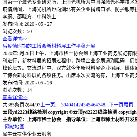
国第一个激光专业研究所，上海光机所为中国强激光科学技术发展
疫情期间，上海光机所也向湖北有关企业捐赠口罩、防护服等
李纲、邵晓方，中科院上...
发布时间:
2020
-
05
-
27
浏览次数：
50
查看详情>>
后疫情时期的工博会新材料展工作平稳开展
2020年5月26日上午，上海市稀土协会到上海工业商务展览
利进行，新材料展的招展过程中，跨境企业参展遇到阻碍，仍
峰论坛等。交流过程中，双方就今年新材料展企业招展、媒体
工博会新材料展的各项任务。出席本次交流的有，上海工业商
发布时间:
2020
-
05
-
26
浏览次数：
14
查看详情>>
共
385
条
页次44/97
上一页
...
39
40
41
42
43
45
46
47
48
...
下一页
尾页
云顶yd2223线路检测 copyright ©云顶yd2223线路检测 copyright 2
主办单位：上海市稀土协会 指导单位：上海市稀土材料开发
网站地图
犀牛云提供企业云服务