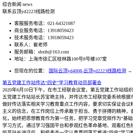
综合新闻
news
联系云顶yd2223线路检测
客服服务电话：021-64321087
商业服务电话：13918059423
技术服务电话：13918059423
联系人：崔老师
服务邮箱：
shxtb@163.com
地址：上海市徐汇区桂林路100号8号楼107室
您现在的位置：
国际云顶yd4008-云顶yd2223线路检测
→
第五党建工作站传达“四史”学习教育动员部署会
2020年6月10日下午，在市工经联会议室，第五党建工作
五党建工作站站长苏宝艳主持，并传达市工经联党委系统根据
做好传达落实相关学习教育重点工作内容，要求切实保证会议
主义的信念，在工作岗位上传承敢于担当、勇于拼搏的精神，奋
化，始终把思想教育作为第一任务，把学习党章党规作为“基础课
学习方式，通过学习强国平台和参观红色革命基地、观看红色
听苏站长讲话后，积极表态一定认真贯彻落实推进“四史”学