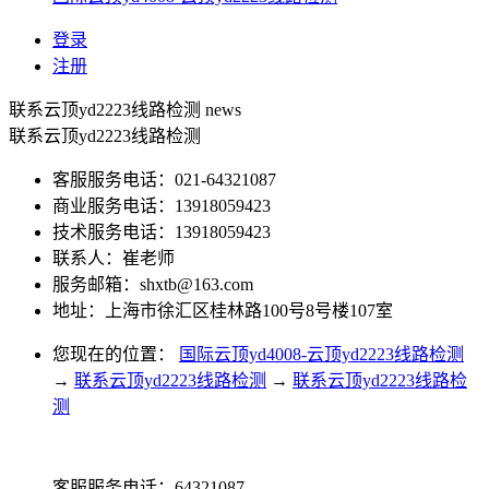
登录
注册
联系云顶yd2223线路检测
news
联系云顶yd2223线路检测
客服服务电话：021-64321087
商业服务电话：13918059423
技术服务电话：13918059423
联系人：崔老师
服务邮箱：
shxtb@163.com
地址：上海市徐汇区桂林路100号8号楼107室
您现在的位置：
国际云顶yd4008-云顶yd2223线路检测
→
联系云顶yd2223线路检测
→
联系云顶yd2223线路检
测
客服服务电话：64321087