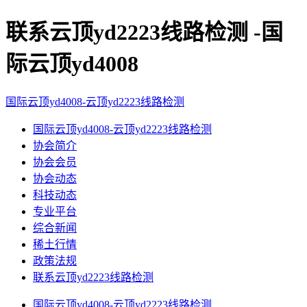
联系云顶yd2223线路检测 -国
际云顶yd4008
国际云顶yd4008-云顶yd2223线路检测
国际云顶yd4008-云顶yd2223线路检测
协会简介
协会会员
协会动态
科技动态
专业平台
综合新闻
稀土行情
政策法规
联系云顶yd2223线路检测
国际云顶yd4008-云顶yd2223线路检测