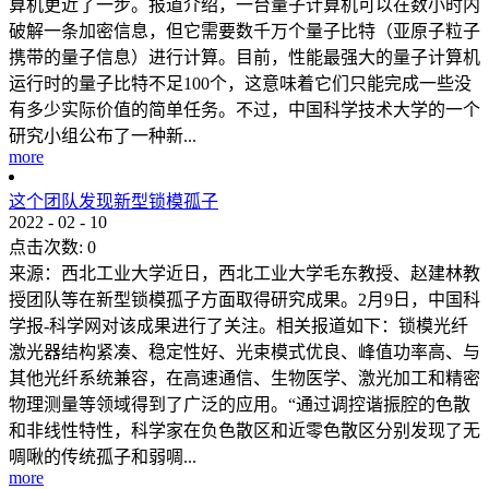
算机更近了一步。报道介绍，一台量子计算机可以在数小时内
破解一条加密信息，但它需要数千万个量子比特（亚原子粒子
携带的量子信息）进行计算。目前，性能最强大的量子计算机
运行时的量子比特不足100个，这意味着它们只能完成一些没
有多少实际价值的简单任务。不过，中国科学技术大学的一个
研究小组公布了一种新...
more
这个团队发现新型锁模孤子
2022
-
02
-
10
点击次数:
0
来源：西北工业大学近日，西北工业大学毛东教授、赵建林教
授团队等在新型锁模孤子方面取得研究成果。2月9日，中国科
学报-科学网对该成果进行了关注。相关报道如下：锁模光纤
激光器结构紧凑、稳定性好、光束模式优良、峰值功率高、与
其他光纤系统兼容，在高速通信、生物医学、激光加工和精密
物理测量等领域得到了广泛的应用。“通过调控谐振腔的色散
和非线性特性，科学家在负色散区和近零色散区分别发现了无
啁啾的传统孤子和弱啁...
more