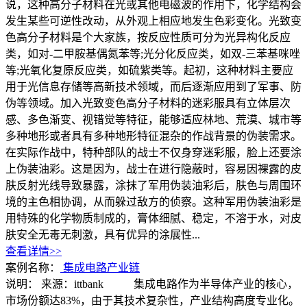
说，这种高分子材料在光或其他电磁波的作用下，化学结构会
发生某些可逆性改动，从外观上相应地发生色彩变化。光致变
色高分子材料是个大家族，按反应性质可分为光异构化反应
类，如对-二甲胺基偶氮苯等;光分化反应类，如双-三苯基咪唑
等;光氧化复原反应类，如硫紫类等。起初，这种材料主要应
用于光信息存储等高新技术领域，而后逐渐应用到了军事、防
伪等领域。加入光致变色高分子材料的迷彩服具有立体层次
感、多色渐变、视错觉等特征，能够适应林地、荒漠、城市等
多种地形或者具有多种地形特征混杂的作战背景的伪装需求。
在实际作战中，特种部队的战士不仅身穿迷彩服，脸上还要涂
上伪装油彩。这是因为，战士在进行隐蔽时，容易因裸露的皮
肤反射光线导致暴露，涂抹了军用伪装油彩后，肤色与周围环
境的主色相协调，从而躲过敌方的侦察。这种军用伪装油彩是
用特殊的化学物质制成的，膏体细腻、稳定，不溶于水，对皮
肤安全无毒无刺激，具有优异的涂展性...
查看详情>>
案例名称：
集成电路产业链
说明：
来源：ittbank 集成电路作为半导体产业的核心，
市场份额达83%，由于其技术复杂性，产业结构高度专业化。