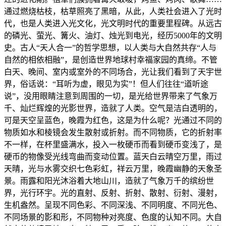
通过燃烧枯枝，枯草照亮了黑暗，从此，人类社会进入了光时
代，也是人类进入光文化，光文明时代的重要里程碑。从远古
的磷光、萤光、篝火、油灯、烛光到电光，经历5000年的文明
史。古人“天人合一”的哲学思想，以人类与大自然共存“人与
自然的相依相融”，是创造世界地球村幸福家园的真缔。不管
白天、晚间、室内或室外的不同场合，光让我们看到了天宇世
界，俗话说：“耳听为虚，眼见为实”！但人们往往“道听途
说”，没用眼睛注意到周围的一切，是光给世界带来了气象万
千、灿烂辉煌的光影世界，造就了人类。空气是洁白透明的，
可是天空呈蓝色，晚霞为红色，这是为什么呢？光通过不同的
物质如水和棱镜会发生散射或折射。而不同物质，它的折射率
不一样，在杯里盛满水，投入一枚硬币而看到硬币变浅了，是
硬币的物像受光线弯曲而变动位置。蓝天白云晴空万里，雨过
天晴，光与水雾交织七色彩虹，祥云万里，晚霞幽静的天象圣
景。雨露和阳光沐浴着大地山川，造就了气象万千的缤纷世
界，光行环宇。光的直射、反射、折射、散射、衍射、漫射，
生机盎然。呈现不同色彩、不同深浅、不同明度、不同光色、
不同场景的影和形，不同物种对亮度、色度的认知不同。大自