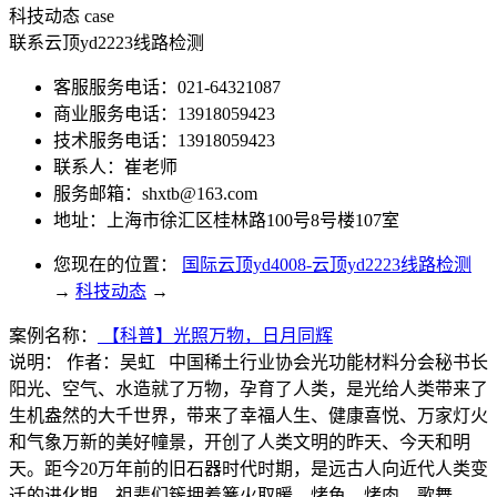
科技动态
case
联系云顶yd2223线路检测
客服服务电话：021-64321087
商业服务电话：13918059423
技术服务电话：13918059423
联系人：崔老师
服务邮箱：
shxtb@163.com
地址：上海市徐汇区桂林路100号8号楼107室
您现在的位置：
国际云顶yd4008-云顶yd2223线路检测
→
科技动态
→
案例名称：
【科普】光照万物，日月同辉
说明：
作者：吴虹 中国稀土行业协会光功能材料分会秘书长
阳光、空气、水造就了万物，孕育了人类，是光给人类带来了
生机盎然的大千世界，带来了幸福人生、健康喜悦、万家灯火
和气象万新的美好幢景，开创了人类文明的昨天、今天和明
天。距今20万年前的旧石器时代时期，是远古人向近代人类变
迁的进化期。祖辈们簇拥着篝火取暖，烤鱼、烤肉、歌舞……