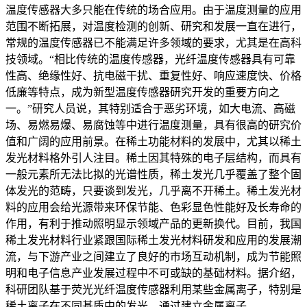
温度传感器大多只能在传统的场合应用。由于温度测量的应用
范围不断拓展，对温度检测的创新、研究和发展一直在进行，
常规的温度传感器已不能满足许多领域的要求，尤其是在高科
技领域。“相比传统的温度传感器，光纤温度传感器具有可靠
性高、绝缘性好、抗电磁干扰、重复性好、响应速度快、价格
低廉等特点，成为新型温度传感器研究开发的重要方向之
一。”研究人员说，其特别适合于恶劣环境，如大电流、高磁
场、易燃易爆、易腐蚀等中进行温度测量，具有很高的研究价
值和广阔的应用前景。在稀土功能材料的发展中，尤其以稀土
发光材料格外引人注目。稀土因其特殊的电子层结构，而具有
一般元素所无法比拟的光谱性质，稀土发光几乎覆盖了整个固
体发光的范畴，只要谈到发光，几乎离不开稀土。稀土发光材
料的应用会给光源带来环保节能、色彩显色性能好及长寿命的
作用，有利于推动照明显示领域产品的更新换代。目前，我国
稀土发光材料行业紧跟国际稀土发光材料研发和应用的发展潮
流，与下游产业之间建立了良好的市场互动机制，成为节能照
明和电子信息产业发展过程中不可或缺的基础材料。据介绍，
科研团队基于荧光光纤温度传感器利用某些金属离子，特别是
稀土离子在不同基质中的发光，通过建立金属离子...