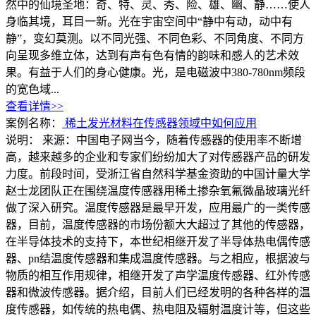
然中的仙境圣地：奇、特、灵、秀、险、雄、幽、静……使人
身临其境，耳目一新。光在宇宙空间中“静中有动，动中有
静”，变幻莫测。以不同光强、不同色彩、不同角度、不同方
向呈现多维立体，达到有声有色有情的韵味和感人的艺术效
果。有益于人们的身心健康。光，是电磁波中380-780nm频段
的宽色域...
查看详情>>
案例名称：
稀土发光材料在传感器领域中如何应用
说明：
来源：中国电子网当今，随着传感器的使用率不断增
高，越来越多的企业和专家们纷纷加大了对传感器产品的研发
力度。前段时间，受浙江省自然科学基金资助的中国计量大学
赵士龙团队正在围绕温度传感器用稀土掺杂氧氟微晶玻璃光纤
做了深入研究。温度传感器是最早开发，应用最广的一类传感
器，目前，温度传感器的市场份额大大超过了其他的传感器，
在半导体技术的支持下，本世纪相继开发了半导体热电偶传感
器、pn结温度传感器和集成温度传感器。与之相应，根据波与
物质的相互作用规律，相继开发了声学温度传感器、红外传感
器和微波传感器。据介绍，目前人们已经发明的各种各样的温
度传感器，如传统的热电偶、热电阻及辐射温度计等，但这些