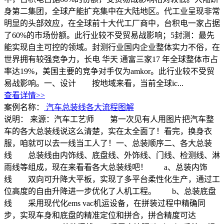
身第二集团，全球产能扩充集中在大陆地区。代工业呈现非常
明显的头部效应，在全球前十大代工厂商中，台积电一家占据
了60%的市场份额。此行业较不受贸易战影响；5封测：最先
能实现自主可控的领域。封测行业国内企业整体实力不俗，在
世界拥有较强竞争力，长电 华天 通富三家17 年全球整体市占
率达19%，美国主要的竞争对手仅为amkor。此行业较不受贸
易战影响。一、设计 按地域来看，当前全球ic...
查看详情>>
案例名称：
汽车总装线各大流程图解
说明：
来源：汽车工艺师 第一次见有人用图片把汽车整
车的各大总装线说这么清楚，实在太全面了！看完，换身衣
服，咱就可以去一线当工人了！一、总装顺序二、各大总装
线 总装线由内饰线、底盘线、外饰线、门线、检测线、淋
雨线等组成，现在来看看各大总装线吧！ a、总装内饰
线 双向可升降大平板，实现了多平台柔性化生产，通过工
位高度的自由升降进一步优化了人机工程。 b、总装底盘
线 采用现代化ems vac机运设备，在拼装过程中精确同
步，实现车身和底盘的精准定位和拼合，拼合精度可达