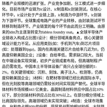
随着产业规模的迅速扩张，产业竞争加剧，分工模式进一步细
化。目前市场产业链为ic设计、ic制造和ic封装测试。在核心
环节中，ic设计处于产业链上游，ic制造为中游环节，ic封装
为下游环节。全球集成电路产业的产业转移，由封装测试环节
转移到制造环节，产业链里的每个环节由此而分工明确。由原
来的idm为主逐渐转变为fabless foundry osat。▲全球半导体产
业链收入构成占比图1设计：细分领域具备亮点，核心关键领
域设计能力不足。从应用类别(如：手机到汽车)到芯片项目
(如：处理器到fpga)，国内在高端关键芯片自给率几近为0，仍
高度仰赖美国企业；2设备：自给率低，需求缺口较大，当前
在中端设备实现突破，初步产业链成套布局，但高端制程/产
品仍需攻克。中国本土半导体设备厂商只占全球份额的1-
2%，在关键领域如：沉积、刻蚀、离子注入、检测等，仍高
度仰赖美国企业；3材料：在靶材等领域已经比肩国际水平，
但在光刻胶等高端领域仍需较长时间实现国产替代。全球半导
体材料市场规模443 亿美金，晶圆制造材料供应中国占比10%
以下，部分封装材料供应占比在30%以上。在部分细分领域上
比肩国际领先，高端领域仍未实现突破；4制造：全球市场集
中，台积电占据60%的份额，受贸易战影响相对较低。大陆跻