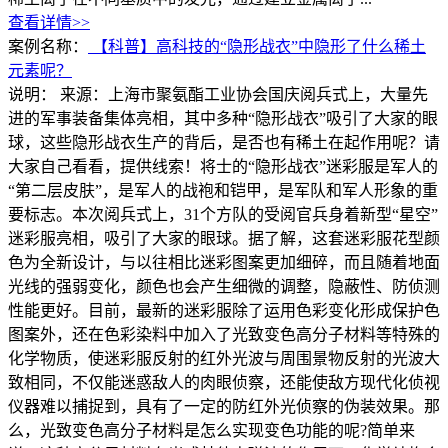
查看详情>>
案例名称：
【科普】高科技的“隐形战衣”中隐形了什么稀土
元素呢？
说明：
来源：上海市聚氨酯工业协会国庆阅兵式上，大量先
进的军事装备集体亮相，其中多种“隐形战衣”吸引了大家的眼
球，这些隐形战衣生产的背后，是否也有稀土在起作用呢？请
大家自己看看，提供线索！将士的“隐形战衣”迷彩服是军人的
“第二层皮肤”，是军人的战袍和铠甲，是军队和军人形象的重
要标志。本次阅兵式上，31个方队的受阅官兵身着新型“星空”
迷彩服亮相，吸引了大家的眼球。据了解，这套迷彩服花型颜
色为全新设计，与以往相比迷彩图案更加细碎，而且随着地面
光线的强弱变化，颜色也会产生细微的调整，隐蔽性、防侦测
性能更好。目前，最新的迷彩服除了运用色彩变化形成保护色
图案外，还在色彩染料中加入了光致变色高分子材料等特殊的
化学物质，使迷彩服反射的红外光波与周围景物反射的光波大
致相同，不仅能迷惑敌人的肉眼侦察，还能使敌方现代化侦视
仪器难以捕捉到，具有了一定的防红外光侦察的伪装效果。那
么，光致变色高分子材料是怎么实现变色功能的呢?简单来