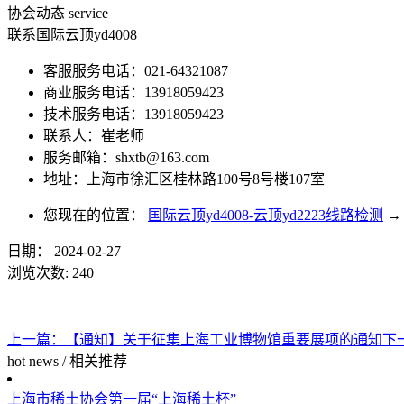
协会动态
service
联系国际云顶yd4008
客服服务电话：021-64321087
商业服务电话：13918059423
技术服务电话：13918059423
联系人：崔老师
服务邮箱：
shxtb@163.com
地址：上海市徐汇区桂林路100号8号楼107室
您现在的位置：
国际云顶yd4008-云顶yd2223线路检测
→
日期：
2024-02-27
浏览次数:
240
上一篇：
【通知】关于征集上海工业博物馆重要展项的通知
下
hot news
/
相关推荐
上海市稀土协会第一届“上海稀土杯”