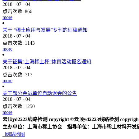
2018
-
07
-
04
点击次数:
866
more
关于 “稀土应用与发展”专刊的征稿通知
2018
-
07
-
04
点击次数:
1143
more
关于征集“上海稀土杯”体育活动报名通知
2018
-
07
-
04
点击次数:
717
more
关于部分会员单位自动退会的公告
2018
-
07
-
04
点击次数:
1250
more
云顶yd2223线路检测 copyright ©云顶yd2223线路检测 copyright 2
主办单位：上海市稀土协会 指导单位：上海市稀土材料开发
网站地图