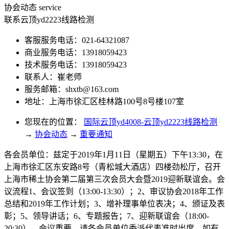
协会动态
service
联系云顶yd2223线路检测
客服服务电话：021-64321087
商业服务电话：13918059423
技术服务电话：13918059423
联系人：崔老师
服务邮箱：
shxtb@163.com
地址：上海市徐汇区桂林路100号8号楼107室
您现在的位置：
国际云顶yd4008-云顶yd2223线路检测
→
协会动态
→
重要通知
各会员单位：兹定于2019年1月11日（星期五）下午13:30，在
上海市徐汇区东安路8号（青松城大酒店）四楼劲松厅，召开
上海市稀土协会第二届第三次会员大会暨2019迎新联谊会。会
议流程1、会议签到（13:00-13:30）；2、审议协会2018年工作
总结和2019年工作计划；3、增补理事单位表决；4、颁证及表
彰；5、领导讲话；6、专题报告；7、迎新联谊会（18:00-
20:30）。会议重要，请各会员单位委派代表准时出席，如有