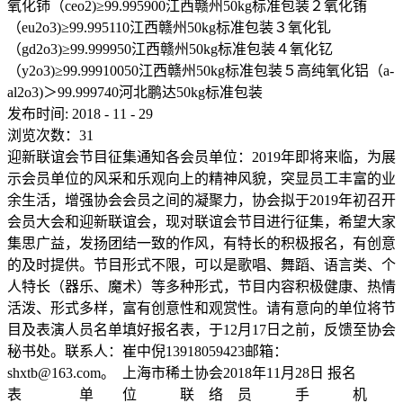
氧化铈（ceo2)≥99.995900江西赣州50kg标准包装２氧化铕
（eu2o3)≥99.995110江西赣州50kg标准包装３氧化钆
（gd2o3)≥99.999950江西赣州50kg标准包装４氧化钇
（y2o3)≥99.99910050江西赣州50kg标准包装５高纯氧化铝（a-
al2o3)＞99.999740河北鹏达50kg标准包装
发布时间:
2018
-
11
-
29
浏览次数：
31
迎新联谊会节目征集通知各会员单位：2019年即将来临，为展
示会员单位的风采和乐观向上的精神风貌，突显员工丰富的业
余生活，增强协会会员之间的凝聚力，协会拟于2019年初召开
会员大会和迎新联谊会，现对联谊会节目进行征集，希望大家
集思广益，发扬团结一致的作风，有特长的积极报名，有创意
的及时提供。节目形式不限，可以是歌唱、舞蹈、语言类、个
人特长（器乐、魔术）等多种形式，节目内容积极健康、热情
活泼、形式多样，富有创意性和观赏性。请有意向的单位将节
目及表演人员名单填好报名表，于12月17日之前，反馈至协会
秘书处。联系人：崔中倪13918059423邮箱：
shxtb@163.com
。 上海市稀土协会2018年11月28日 报名
表 单 位 联 络 员 手 机