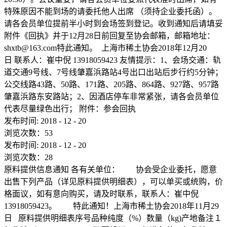
特殊原因不能到场的请委托他人出席 （须持企业委托函）。
请各会员单位提前半小时到会场签到登记。收到通知后请填妥
附件《回执》并于12月28日前回复至协会邮箱，邮箱地址：
shxtb@163.com
特此通知。 上海市稀土协会2018年12月20
日 联系人：崔中倪 13918059423 友情提示：1、会场交通：轨
道交通9号线、7号线肇嘉浜路站4号出口出站后步行约5分钟；
公交线路43路、50路、171路、205路、864路、927路、957路
肇嘉浜路东安路站；2、因酒店停车非常紧张，请各会员单位
代表尽量绿色出行； 附件：参会回执
发布时间:
2018
-
12
-
20
浏览次数：
53
发布时间:
2018
-
12
-
20
浏览次数：
28
原料提供信息通知 各有关单位： 协会受企业委托，愿意
出售下列产品（详见原料提供明细表），可以单买或统购，价
格面议，如有意向购买，请及时联系，联系人：崔中倪
13918059423。 特此通知！上海市稀土协会2018年11月29
日 原料提供明细表序号品种纯度（%）数量（kg)产地备注１