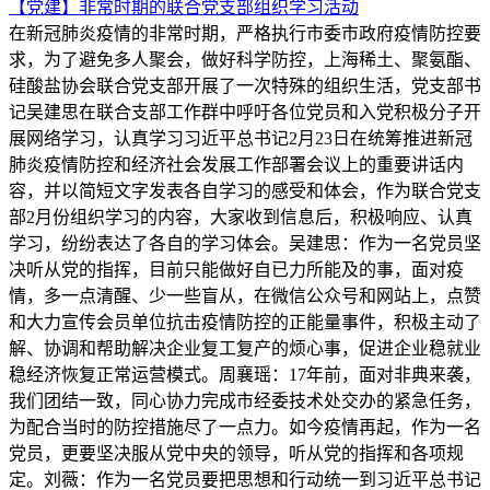
【党建】非常时期的联合党支部组织学习活动
在新冠肺炎疫情的非常时期，严格执行市委市政府疫情防控要
求，为了避免多人聚会，做好科学防控，上海稀土、聚氨酯、
硅酸盐协会联合党支部开展了一次特殊的组织生活，党支部书
记吴建思在联合支部工作群中呼吁各位党员和入党积极分子开
展网络学习，认真学习习近平总书记2月23日在统筹推进新冠
肺炎疫情防控和经济社会发展工作部署会议上的重要讲话内
容，并以简短文字发表各自学习的感受和体会，作为联合党支
部2月份组织学习的内容，大家收到信息后，积极响应、认真
学习，纷纷表达了各自的学习体会。吴建思：作为一名党员坚
决听从党的指挥，目前只能做好自已力所能及的事，面对疫
情，多一点清醒、少一些盲从，在微信公众号和网站上，点赞
和大力宣传会员单位抗击疫情防控的正能量事件，积极主动了
解、协调和帮助解决企业复工复产的烦心事，促进企业稳就业
稳经济恢复正常运营模式。周襄瑶：17年前，面对非典来袭，
我们团结一致，同心协力完成市经委技术处交办的紧急任务，
为配合当时的防控措施尽了一点力。如今疫情再起，作为一名
党员，更要坚决服从党中央的领导，听从党的指挥和各项规
定。刘薇：作为一名党员要把思想和行动统一到习近平总书记