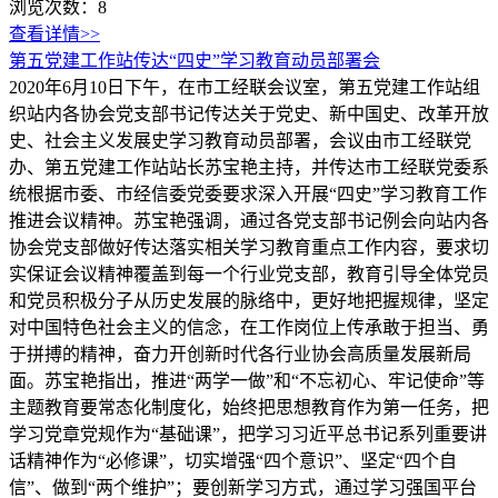
浏览次数：
8
查看详情>>
第五党建工作站传达“四史”学习教育动员部署会
2020年6月10日下午，在市工经联会议室，第五党建工作站组
织站内各协会党支部书记传达关于党史、新中国史、改革开放
史、社会主义发展史学习教育动员部署，会议由市工经联党
办、第五党建工作站站长苏宝艳主持，并传达市工经联党委系
统根据市委、市经信委党委要求深入开展“四史”学习教育工作
推进会议精神。苏宝艳强调，通过各党支部书记例会向站内各
协会党支部做好传达落实相关学习教育重点工作内容，要求切
实保证会议精神覆盖到每一个行业党支部，教育引导全体党员
和党员积极分子从历史发展的脉络中，更好地把握规律，坚定
对中国特色社会主义的信念，在工作岗位上传承敢于担当、勇
于拼搏的精神，奋力开创新时代各行业协会高质量发展新局
面。苏宝艳指出，推进“两学一做”和“不忘初心、牢记使命”等
主题教育要常态化制度化，始终把思想教育作为第一任务，把
学习党章党规作为“基础课”，把学习习近平总书记系列重要讲
话精神作为“必修课”，切实增强“四个意识”、坚定“四个自
信”、做到“两个维护”；要创新学习方式，通过学习强国平台