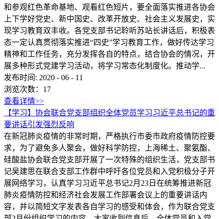
和参观红色革命基地、观看红色短片，要全面落实推进各协会
上下学好党史、新中国史、改革开放史、社会主义发展史，实
现学习教育双丰收。各党支部书记聆听苏站长讲话后，积极表
态一定认真贯彻落实推进“四史”学习教育工作，做好传达学习
精神和工作任务，充分发挥各自的特点，结合协会的情况，开
展多种形式党建学习活动，将学习常态化制度化。推动学...
发布时间:
2020
-
06
-
11
浏览次数：
17
查看详情>>
【学习】协会联合党支部组织全体党员学习习近平总书记的重
要讲话引发强烈反响
在新冠肺炎疫情的非常时期，严格执行市委市政府疫情防控要
求，为了避免多人聚会，做好科学防控，上海稀土、聚氨酯、
硅酸盐协会联合党支部开展了一次特殊的组织生活，党支部书
记吴建思在联合支部工作群中呼吁各位党员和入党积极分子开
展网络学习，认真学习习近平总书记2月23日在统筹推进新冠
肺炎疫情防控和经济社会发展工作部署会议上的重要讲话内
容，并以简短文字发表各自学习的感受和体会，作为联合党支
部2月份组织学习的内容，大家收到信息后，全体党员和入党