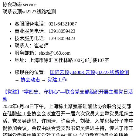
协会动态
service
联系云顶yd2223线路检测
客服服务电话：021-64321087
商业服务电话：13918059423
技术服务电话：13918059423
联系人：崔老师
服务邮箱：
shxtb@163.com
地址：上海市徐汇区桂林路100号8号楼107室
您现在的位置：
国际云顶yd4008-云顶yd2223线路检测
→
协会动态
→
党建工作
【党建】“学四史、守初心”—联合党支部组织开展主题党日活
动
2020年6月24日下午，上海稀土聚氨酯硅酸盐协会联合党支部
在硅酸盐工业协会会议室召开一届六次党员大会暨党员组织生
活，党员吴建思、许国清、许菊芳、刘薇、入党积极分子崔中
倪参加会议。会议由联合党支部书记吴建思主持，传达了市工
经联党委系统第五党建工作站“四史”学习教育动员会的精神，