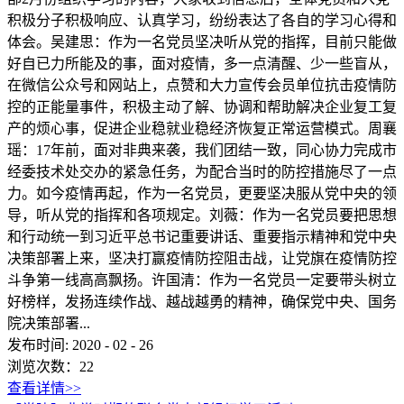
积极分子积极响应、认真学习，纷纷表达了各自的学习心得和
体会。吴建思：作为一名党员坚决听从党的指挥，目前只能做
好自已力所能及的事，面对疫情，多一点清醒、少一些盲从，
在微信公众号和网站上，点赞和大力宣传会员单位抗击疫情防
控的正能量事件，积极主动了解、协调和帮助解决企业复工复
产的烦心事，促进企业稳就业稳经济恢复正常运营模式。周襄
瑶：17年前，面对非典来袭，我们团结一致，同心协力完成市
经委技术处交办的紧急任务，为配合当时的防控措施尽了一点
力。如今疫情再起，作为一名党员，更要坚决服从党中央的领
导，听从党的指挥和各项规定。刘薇：作为一名党员要把思想
和行动统一到习近平总书记重要讲话、重要指示精神和党中央
决策部署上来，坚决打赢疫情防控阻击战，让党旗在疫情防控
斗争第一线高高飘扬。许国清：作为一名党员一定要带头树立
好榜样，发扬连续作战、越战越勇的精神，确保党中央、国务
院决策部署...
发布时间:
2020
-
02
-
26
浏览次数：
22
查看详情>>