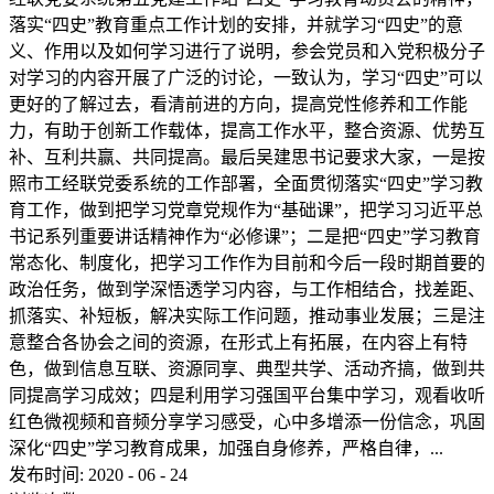
落实“四史”教育重点工作计划的安排，并就学习“四史”的意
义、作用以及如何学习进行了说明，参会党员和入党积极分子
对学习的内容开展了广泛的讨论，一致认为，学习“四史”可以
更好的了解过去，看清前进的方向，提高党性修养和工作能
力，有助于创新工作载体，提高工作水平，整合资源、优势互
补、互利共赢、共同提高。最后吴建思书记要求大家，一是按
照市工经联党委系统的工作部署，全面贯彻落实“四史”学习教
育工作，做到把学习党章党规作为“基础课”，把学习习近平总
书记系列重要讲话精神作为“必修课”；二是把“四史”学习教育
常态化、制度化，把学习工作作为目前和今后一段时期首要的
政治任务，做到学深悟透学习内容，与工作相结合，找差距、
抓落实、补短板，解决实际工作问题，推动事业发展；三是注
意整合各协会之间的资源，在形式上有拓展，在内容上有特
色，做到信息互联、资源同享、典型共学、活动齐搞，做到共
同提高学习成效；四是利用学习强国平台集中学习，观看收听
红色微视频和音频分享学习感受，心中多增添一份信念，巩固
深化“四史”学习教育成果，加强自身修养，严格自律，...
发布时间:
2020
-
06
-
24