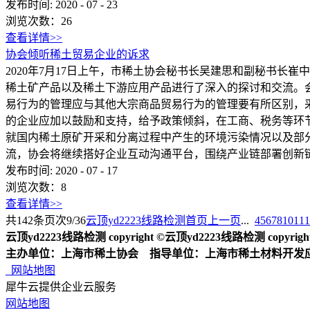
发布时间:
2020
-
07
-
23
浏览次数：
26
查看详情>>
协会倾听稀土贸易企业的诉求
2020年7月17日上午，市稀土协会秘书长吴建思和副秘书
稀土矿产品以及稀土下游应用产品进行了深入的探讨和交流。
易行为的管理应与其他大宗商品贸易行为的管理要有所区别，
的企业应加以鼓励和支持，给予政策倾斜，在工商、税务等环
就国内稀土原矿开采和分离过程中产生的环境污染情况以及部
流，协会将继续搭好企业互动沟通平台，围绕产业链部署创新
发布时间:
2020
-
07
-
17
浏览次数：
8
查看详情>>
共
142
条
页次9/36
云顶yd2223线路检测首页
上一页
...
4
5
6
7
8
10
11
1
云顶yd2223线路检测 copyright ©云顶yd2223线路检测 copyright 2
主办单位：上海市稀土协会 指导单位：上海市稀土材料开发
网站地图
犀牛云提供企业云服务
网站地图