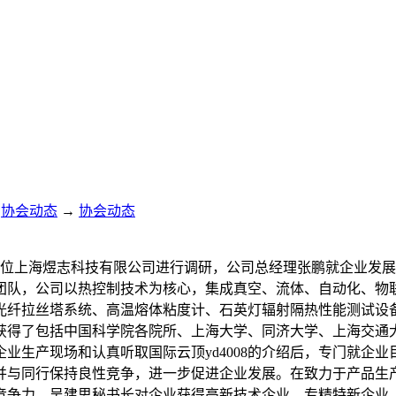
协会动态
→
协会动态
会员单位上海煜志科技有限公司进行调研，公司总经理张鹏就企业
团队，公司以热控制技术为核心，集成真空、流体、自动化、物联
光纤拉丝塔系统、高温熔体粘度计、石英灯辐射隔热性能测试设
获得了包括中国科学院各院所、上海大学、同济大学、上海交通
业生产现场和认真听取国际云顶yd4008的介绍后，专门就企
并与同行保持良性竞争，进一步促进企业发展。在致力于产品生
竞争力。吴建思秘书长对企业获得高新技术企业、专精特新企业