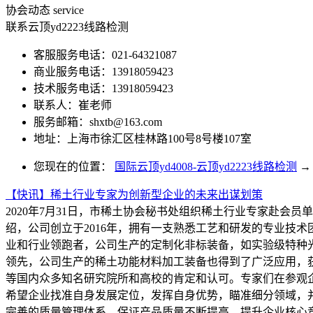
协会动态
service
联系云顶yd2223线路检测
客服服务电话：021-64321087
商业服务电话：13918059423
技术服务电话：13918059423
联系人：崔老师
服务邮箱：
shxtb@163.com
地址：上海市徐汇区桂林路100号8号楼107室
您现在的位置：
国际云顶yd4008-云顶yd2223线路检测
→
【快讯】稀土行业专家为创新型企业的未来出谋划策
2020年7月31日，市稀土协会秘书处组织稀土行业专家赴
绍，公司创立于2016年，拥有一支熟悉工艺和研发的专业技术
业和行业领跑者，公司生产的定制化非标装备，如实验级特种
领先，公司生产的稀土功能材料加工装备也得到了广泛应用，
等国内众多知名研究院所和高校的肯定和认可。专家们在参观企
希望企业找准自身发展定位，发挥自身优势，瞄准细分领域，
完善的质量管理体系，保证产品质量不断提高，提升企业核心