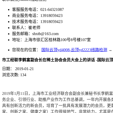
客服服务电话：021-64321087
商业服务电话：13918059423
技术服务电话：13918059423
联系人：崔老师
服务邮箱：
shxtb@163.com
地址：上海市徐汇区桂林路100号8号楼107室
您现在的位置：
国际云顶yd4008-云顶yd2223线路检测
→
市工经联李鹤富副会长在稀土协会会员大会上的讲话 -国际云顶yd
日期：
2019-01-21
浏览次数:
134
2019年1月11日，上海市工业经济联合会副会长兼秘书长
务企业、引领行业、助推产业作为工作总基调，一年内开展各类
具有创新活力的新会员，培育了一批具有发展潜力的会员，更
家、创新之家、健康之家）工作很接地气，非常给力，尤其是