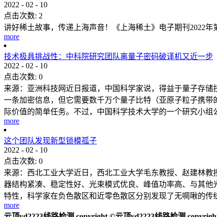
2022
-
02
-
10
点击次数:
2
讲好稀土故事，传递上海声音！《上海稀土》电子期刊2022
more
技术极具挑战性：中科院研究团队离量子密码破译机又近一步
2022
-
02
-
10
点击次数:
0
来源：亚洲科技网近日报道，中国科学家说，得益于量子存储
一条加密信息，但它需要数千万个量子比特（亚原子粒子携带的
际价值的简单任务。不过，中国科学技术大学的一个研究小组公布
more
这个团队发现新型锁模孤子
2022
-
02
-
10
点击次数:
0
来源：西北工业大学近日，西北工业大学毛东教授、赵建林教授
器结构紧凑、稳定性好、光束模式优良、峰值功率高、与其他
特性，科学家在负色散区和近零色散区分别发现了无啁啾的传统孤
more
云顶yd2223线路检测 copyright ©云顶yd2223线路检测 copyright 2