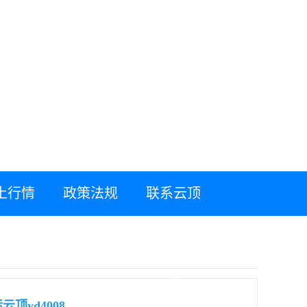
土行情
政策法规
联系云顶
yd2223线路检
测
顶yd4008