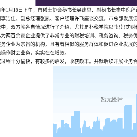
024年1月18日下午，市稀土协会秘书长吴建思、副秘书长崔中
理李洁佳、副总经理张胤、客户经理许飞座谈交流，市总部发展
流中，双方就各自情况进行了介绍，尤其是朴税学院以“妈妈式财
已为两百余家企业提供了非常专业的财税培训、税务咨询、税务
服务企业为宗旨的机构，且有着相似的服务群体和促进企业发展
准操作财会业务，实实在在增效。
流过程十分愉快，有较多的启发，收获颇丰。并就后续开展业务