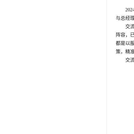
2
与总经
交
阵容，
都是以
策，精
交