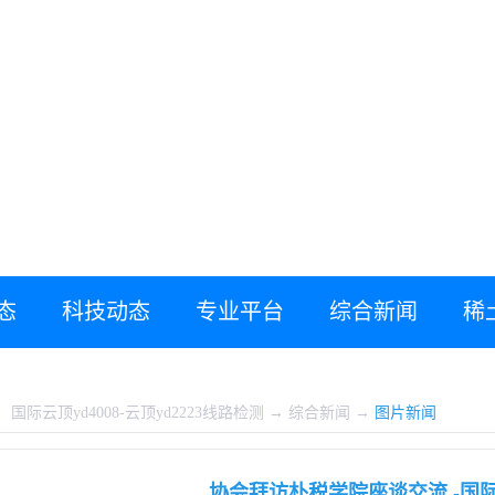
态
科技动态
专业平台
综合新闻
稀
：
国际云顶yd4008-云顶yd2223线路检测
→
综合新闻
→
图片新闻
协会拜访朴税学院座谈交流 -国际云