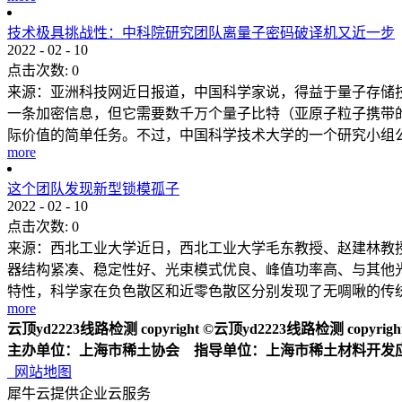
技术极具挑战性：中科院研究团队离量子密码破译机又近一步
2022
-
02
-
10
点击次数:
0
来源：亚洲科技网近日报道，中国科学家说，得益于量子存储
一条加密信息，但它需要数千万个量子比特（亚原子粒子携带的
际价值的简单任务。不过，中国科学技术大学的一个研究小组公布
more
这个团队发现新型锁模孤子
2022
-
02
-
10
点击次数:
0
来源：西北工业大学近日，西北工业大学毛东教授、赵建林教授
器结构紧凑、稳定性好、光束模式优良、峰值功率高、与其他
特性，科学家在负色散区和近零色散区分别发现了无啁啾的传统孤
more
云顶yd2223线路检测 copyright ©云顶yd2223线路检测 copyright 2
主办单位：上海市稀土协会 指导单位：上海市稀土材料开发
网站地图
犀牛云提供企业云服务