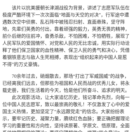
该片以抗美援朝长津湖战役为背景，讲述了志愿军队伍在
极度严酷环境下一次次面临“地面与天空的对决”，行军途中遭
遇数次空中侦察、乱石阵中被残忍扫射、直面悬殊，坚守阵
地，先辈们英勇的付出，靠着顽强的毅力，英勇无畏的精神，
前仆后继的往前冲，奋勇杀敌，不怕困难，不怕牺牲，展现了
人民军队的爱国情怀、对党和人民的无比忠诚，用实际行动诠
释了他们保卫国家的血性精神、保卫人民的勇气和决心，凭借
着钢铁意志与敌人生死相搏，表现出“组织起来的中国人是惹
不得”的万丈豪情。
70余年过去，硝烟散去，那场“打出了军威国威”的战争，
已经离我们远去，但那些为祖国和人民而战的优秀儿女，将永
载史册，我们生活着的今天，恰是他们所奋斗、追求的明天。
此次观影活动，让大家追忆历史，铭记革命先烈，向每一
位中国人民志愿军，致以最崇高的敬礼！不仅激发了心中的爱
国主义热情，更加坚定了“永远跟党走”的信念。大家纷纷表
示，要牢记历史、凝聚力量，赓续红色血脉；要正确把握理论
学习的重要性和方向性，坚持读原著、学原文、悟原理，全面