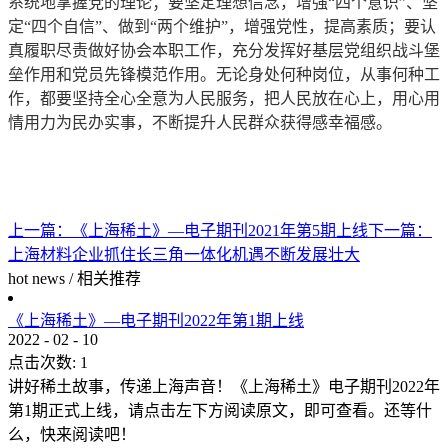
系统地掌握党的理论；要坚定理想信念，增强“四个意识”、坚
定“四个自信”、做到“两个维护”，增强党性，提高素质；要认
真履职尽责做好协会本职工作，充分发挥好基层党组织战斗堡
垒作用和党员先锋模范作用。无论身处何种岗位，从事何种工
作，都要坚持全心全意为人民服务，把人民放在心上，用心用
情用力为民办实事，不断提升人民群众获得感幸福感。
上一篇：
《上海稀土》—电子期刊2021年第5期上线
下一篇：
上海材料企业抓住长三角一体化机遇不断发展壮大
hot news
/
相关推荐
《上海稀土》—电子期刊2022年第1期上线
2022
-
02
-
10
点击次数:
1
讲好稀土故事，传递上海声音！《上海稀土》电子期刊2022年
第1期正式上线，请点击左下方阅读原文，即可查看。还等什
么，快来阅读吧！