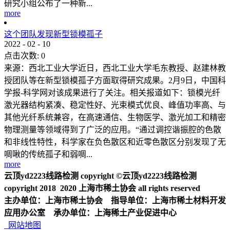
研究小组公布了一种新...
more
这个团队发现新型锁模孤子
2022
-
02
-
10
点击次数:
0
来源：西北工业大学近日，西北工业大学毛东教授、赵建林教
授团队等在新型锁模孤子方面取得研究成果。2月9日，中国科
学报-科学网对该成果进行了关注。相关报道如下：锁模光纤
激光器结构紧凑、稳定性好、光束模式优良、峰值功率高、与
其他光纤系统兼容，在高速通信、生物医学、激光加工和精密
物理测量等领域得到了广泛的应用。“通过调控谐振腔的色散
和非线性特性，科学家在负色散区和近零色散区分别发现了无
啁啾的传统孤子和弱啁...
more
云顶yd2223线路检测 copyright ©云顶yd2223线路检测
copyright 2018 2020 上海市稀土协会 all rights reserved
主办单位：上海市稀土协会 指导单位：上海市稀土材料开发
应用办公室 承办单位：上海稀土产业促进中心
网站地图