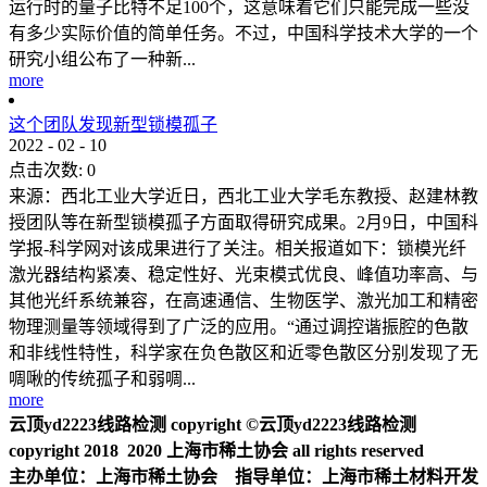
运行时的量子比特不足100个，这意味着它们只能完成一些没
有多少实际价值的简单任务。不过，中国科学技术大学的一个
研究小组公布了一种新...
more
这个团队发现新型锁模孤子
2022
-
02
-
10
点击次数:
0
来源：西北工业大学近日，西北工业大学毛东教授、赵建林教
授团队等在新型锁模孤子方面取得研究成果。2月9日，中国科
学报-科学网对该成果进行了关注。相关报道如下：锁模光纤
激光器结构紧凑、稳定性好、光束模式优良、峰值功率高、与
其他光纤系统兼容，在高速通信、生物医学、激光加工和精密
物理测量等领域得到了广泛的应用。“通过调控谐振腔的色散
和非线性特性，科学家在负色散区和近零色散区分别发现了无
啁啾的传统孤子和弱啁...
more
云顶yd2223线路检测 copyright ©云顶yd2223线路检测
copyright 2018 2020 上海市稀土协会 all rights reserved
主办单位：上海市稀土协会 指导单位：上海市稀土材料开发