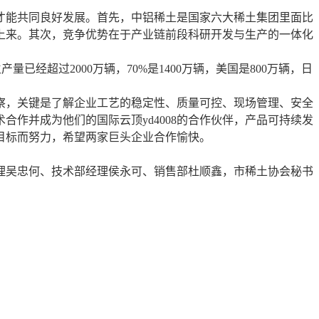
才能共同良好发展。首先，中铝稀土是国家六大稀土集团里面比
上来。其次，竞争优势在于产业链前段科研开发与生产的一体化
已经超过2000万辆，70%是1400万辆，美国是800万辆，日
察，关键是了解企业工艺的稳定性、质量可控、现场管理、安全
作并成为他们的国际云顶yd4008的合作伙伴，产品可持续发
目标而努力，希望两家巨头企业合作愉快。
理吴忠何、技术部经理侯永可、销售部杜顺鑫，市稀土协会秘书