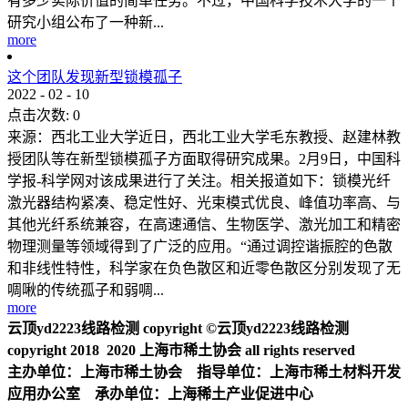
有多少实际价值的简单任务。不过，中国科学技术大学的一个
研究小组公布了一种新...
more
这个团队发现新型锁模孤子
2022
-
02
-
10
点击次数:
0
来源：西北工业大学近日，西北工业大学毛东教授、赵建林教
授团队等在新型锁模孤子方面取得研究成果。2月9日，中国科
学报-科学网对该成果进行了关注。相关报道如下：锁模光纤
激光器结构紧凑、稳定性好、光束模式优良、峰值功率高、与
其他光纤系统兼容，在高速通信、生物医学、激光加工和精密
物理测量等领域得到了广泛的应用。“通过调控谐振腔的色散
和非线性特性，科学家在负色散区和近零色散区分别发现了无
啁啾的传统孤子和弱啁...
more
云顶yd2223线路检测 copyright ©云顶yd2223线路检测
copyright 2018 2020 上海市稀土协会 all rights reserved
主办单位：上海市稀土协会 指导单位：上海市稀土材料开发
应用办公室 承办单位：上海稀土产业促进中心