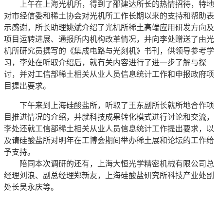
上午在上海光机所，得到了邵建达所长的热情招待，特地
对市经信委和稀土协会对光机所工作长期以来的支持和帮助表
示感谢，所长助理姚斌介绍了光机所稀土高端应用研发方向及
项目运转进展、通报所内机构改革情况，并向李处赠送了由光
机所研究员撰写的《集成电路与光刻机》书刊，供领导参考学
习，李处在听取介绍后，就有关内容进行了进一步了解与探
讨，并对工信部稀土相关从业人员信息统计工作和申报政府项
目提出要求。
下午来到上海硅酸盐所，听取了王东副所长就所地合作项
目推进情况的介绍，并就科技成果转化模式进行讨论和交流，
李处还就工信部稀土相关从业人员信息统计工作提出要求，以
及请硅酸盐所对明年在工博会期间举办稀土展和论坛的工作给
予支持。
陪同本次调研的还有，上海大恒光学精密机械有限公司总
经理刘浪、副总经理郑新友，上海硅酸盐研究所科技产业处副
处长吴永庆等。