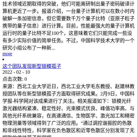
技术领域近期取得的突破，他们可能离研制出量子密码破译计
算机更近了一步。报道介绍，一台量子计算机可以在数小时内
破解一条加密信息，但它需要数千万个量子比特（亚原子粒子
携带的量子信息）进行计算。目前，性能最强大的量子计算机
运行时的量子比特不足100个，这意味着它们只能完成一些没
有多少实际价值的简单任务。不过，中国科学技术大学的一个
研究小组公布了一种新...
more
这个团队发现新型锁模孤子
2022
-
02
-
10
点击次数:
0
来源：西北工业大学近日，西北工业大学毛东教授、赵建林教
授团队等在新型锁模孤子方面取得研究成果。2月9日，中国科
学报-科学网对该成果进行了关注。相关报道如下：锁模光纤
激光器结构紧凑、稳定性好、光束模式优良、峰值功率高、与
其他光纤系统兼容，在高速通信、生物医学、激光加工和精密
物理测量等领域得到了广泛的应用。“通过调控谐振腔的色散
和非线性特性，科学家在负色散区和近零色散区分别发现了无