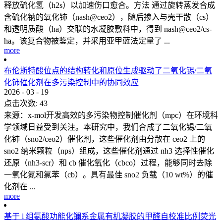
释放硫化氢（h2s）以加速伤口愈合。方法 通过旋转蒸发合成
含硫化钠的氧化铈（nash@ceo2），随后掺入与壳干散（cs）
和透明质酸（ha）交联的水凝胶敷料中，得到 nash@ceo2/cs-
ha。该复合物被鉴定，并采用亚甲蓝法定量了 ...
more
布伦斯特酸位点的结构转化和原位生成驱动了二氧化锡/二氧
化铈催化剂在多污染控制中的协同效应
2026
-
03
-
19
点击次数:
43
来源：x-mol开发高效的多污染物控制催化剂（mpc）在环境科
学领域日益受到关注。本研究中，我们合成了二氧化锡/二氧
化铈（sno2/ceo2）催化剂，这些催化剂由分散在 ceo2 上的
sno2 纳米颗粒（nps）组成，这些催化剂通过 nh3 选择性催化
还原（nh3-scr）和 cb 催化氧化（cbco）过程，能够同时去除
一氧化氮和氯苯（cb）。具有最佳 sno2 负载（10 wt%）的催
化剂在 ...
more
基于 l 组氨酸功能化镧系金属有机凝胶的甲醛自校准比例荧光