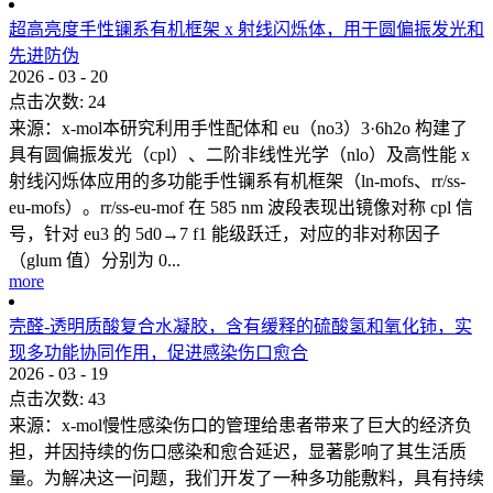
超高亮度手性镧系有机框架 x 射线闪烁体，用于圆偏振发光和
先进防伪
2026
-
03
-
20
点击次数:
24
来源：x-mol本研究利用手性配体和 eu（no3）3·6h2o 构建了
具有圆偏振发光（cpl）、二阶非线性光学（nlo）及高性能 x
射线闪烁体应用的多功能手性镧系有机框架（ln-mofs、rr/ss-
eu-mofs）。rr/ss-eu-mof 在 585 nm 波段表现出镜像对称 cpl 信
号，针对 eu3 的 5d0→7 f1 能级跃迁，对应的非对称因子
（glum 值）分别为 0...
more
壳醛-透明质酸复合水凝胶，含有缓释的硫酸氢和氧化铈，实
现多功能协同作用，促进感染伤口愈合
2026
-
03
-
19
点击次数:
43
来源：x-mol慢性感染伤口的管理给患者带来了巨大的经济负
担，并因持续的伤口感染和愈合延迟，显著影响了其生活质
量。为解决这一问题，我们开发了一种多功能敷料，具有持续