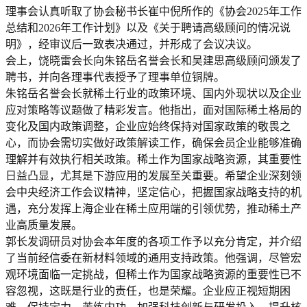
理事会认真听取了协会秘书长崔中倪所作的《协会2025年工作
总结和2026年工作计划》以及《关于聘请高级顾问的情况说
明》，经审议后一致表决通过，并形成了会议决议。
会上，饶晓雷会长向朱铭岳名誉会长和吴建思高级顾问颁发了
聘书，并向各理事代表授予了理事单位铜牌。
朱铭岳名誉会长就稀土行业的政策环境、国内外现状以及企业
应对策略等议题做了精彩发言。他指出，面对国际稀土格局的
变化及国内政策调整，企业应始终保持对国家政策的敬畏之
心，而协会需切实做好政策解读工作，确保会员企业能够准确
理解并有效执行相关政策。稀土作为国家战略资源，其重要性
日益凸显，尤其是下游应用的发展至关重要。希望企业深刻领
会中央经济工作会议精神，坚定信心，把握国家战略支持的机
遇，充分发挥上海企业在稀土应用端的引领优势，推动
稀土产
业
高质量发展。
郭长发调研员对协会本年度的各项工作予以充分肯定，并介绍
了当前经信委在新材料领域的通用支持政策。他强调，尽管宏
观环境面临一定挑战，但稀土作为国家战略资源的重要性已不
容忽视，这既是行业的责任，也是荣耀。企业应正视短期困