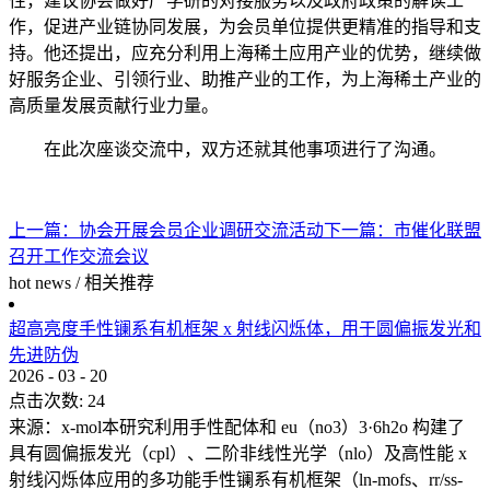
性，建议协会做好产学研的对接服务以及政府政策的解读工
作，促进产业链协同发展，为会员单位提供更精准的指导和支
持。他还提出，应充分利用上海稀土应用产业的优势，继续做
好服务企业、引领行业、助推产业的工作，为上海稀土产业的
高质量发展贡献行业力量。
在此次座谈交流中，双方还就其他事项进行了沟通。
上一篇：
协会开展会员企业调研交流活动
下一篇：
市催化联盟
召开工作交流会议
hot news
/
相关推荐
超高亮度手性镧系有机框架 x 射线闪烁体，用于圆偏振发光和
先进防伪
2026
-
03
-
20
点击次数:
24
来源：x-mol本研究利用手性配体和 eu（no3）3·6h2o 构建了
具有圆偏振发光（cpl）、二阶非线性光学（nlo）及高性能 x
射线闪烁体应用的多功能手性镧系有机框架（ln-mofs、rr/ss-