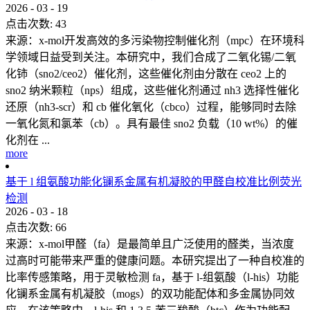
2026
-
03
-
19
点击次数:
43
来源：x-mol开发高效的多污染物控制催化剂（mpc）在环境科
学领域日益受到关注。本研究中，我们合成了二氧化锡/二氧
化铈（sno2/ceo2）催化剂，这些催化剂由分散在 ceo2 上的
sno2 纳米颗粒（nps）组成，这些催化剂通过 nh3 选择性催化
还原（nh3-scr）和 cb 催化氧化（cbco）过程，能够同时去除
一氧化氮和氯苯（cb）。具有最佳 sno2 负载（10 wt%）的催
化剂在 ...
more
基于 l 组氨酸功能化镧系金属有机凝胶的甲醛自校准比例荧光
检测
2026
-
03
-
18
点击次数:
66
来源：x-mol甲醛（fa）是最简单且广泛使用的醛类，当浓度
过高时可能带来严重的健康问题。本研究提出了一种自校准的
比率传感策略，用于灵敏检测 fa，基于 l-组氨酸（l-his）功能
化镧系金属有机凝胶（mogs）的双功能配体和多金属协同效