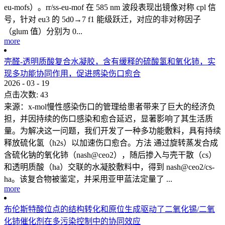
eu-mofs）。rr/ss-eu-mof 在 585 nm 波段表现出镜像对称 cpl 信
号，针对 eu3 的 5d0→7 f1 能级跃迁，对应的非对称因子
（glum 值）分别为 0...
more
壳醛-透明质酸复合水凝胶，含有缓释的硫酸氢和氧化铈，实
现多功能协同作用，促进感染伤口愈合
2026
-
03
-
19
点击次数:
43
来源：x-mol慢性感染伤口的管理给患者带来了巨大的经济负
担，并因持续的伤口感染和愈合延迟，显著影响了其生活质
量。为解决这一问题，我们开发了一种多功能敷料，具有持续
释放硫化氢（h2s）以加速伤口愈合。方法 通过旋转蒸发合成
含硫化钠的氧化铈（nash@ceo2），随后掺入与壳干散（cs）
和透明质酸（ha）交联的水凝胶敷料中，得到 nash@ceo2/cs-
ha。该复合物被鉴定，并采用亚甲蓝法定量了 ...
more
布伦斯特酸位点的结构转化和原位生成驱动了二氧化锡/二氧
化铈催化剂在多污染控制中的协同效应