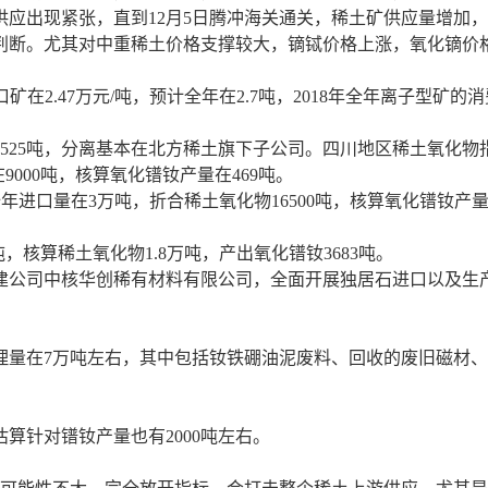
应出现紧张，直到12月5日腾冲海关通关，稀土矿供应量增加
。尤其对中重稀土价格支撑较大，镝铽价格上涨，氧化镝价格一路
矿在2.47万元/吨，预计全年在2.7吨，2018年全年离子型矿的消
3525吨，分离基本在北方稀土旗下子公司。四川地区稀土氧化物指
在9000吨，核算氧化镨钕产量在469吨。
全年进口量在3万吨，折合稀土氧化物16500吨，核算氧化镨钕产量在
，核算稀土氧化物1.8万吨，产出氧化镨钕3683吨。
司中核华创稀有材料有限公司，全面开展独居石进口以及生产的
量在7万吨左右，其中包括钕铁硼油泥废料、回收的废旧磁材、稀
针对镨钕产量也有2000吨左右。