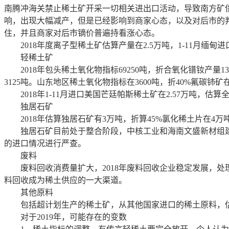
南腾冲海关禁止稀土矿开采一切相关进出口活动，导致南方矿供
响，出现大幅减产，但是已经影响到商家心态，以及对后市的判断
住，并且商家对后市镝价普遍持看涨心态。
2018年度离子型稀土矿估算产量在2.5万吨，1-11月缅甸进口
轻稀土矿
2018年包头稀土氧化物指标69250吨，折合氧化镨钕产量1
3125吨。山东地区稀土氧化物指标在3600吨，折40%氟碳铈矿
2018年1-11月进口美国芒廷帕斯稀土矿在2.57万吨，估算
独居石矿
2018年估算独居石矿有3万吨，折算45%氯化稀土片在4万吨
独居石矿目前处于整合阶段，中核工业和海南文盛新材组建公
的进口情况进行严查。
废料
废料回收消费量扩大，2018年废料回收企业稳定发展，处理
料回收成为稀土供应的一大渠道。
其他原料
包括超计划生产的稀土矿，从其他国家进口的稀土原料，估算
对于2019年，可能存在的变数