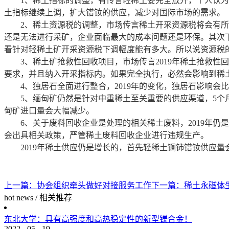
1、稀土指标的调整，有传言轻稀土要完全放开，个人认为可
土指标继续上调，扩大镨钕的供应，减少对国际市场的需求。
2、稀土资源税的调整，市场传言稀土开采资源税将会有所调
还是无法进行采矿，企业面临最大的成本问题还是环保。其次
看针对轻稀土矿开采资源税下调幅度能有多大。所以说资源税
3、稀土矿抢救性回收项目，市场传言2019年稀土抢救性
要求，并且纳入开采指标内。如果完全执行，必然会影响到稀
4、独居石全面进行整合，2019年的变化，独居石影响会
5、缅甸矿仍然是针对中重稀土至关重要的供应渠道，5个月周
甸矿进口量会大幅减少。
6、关于废料回收企业是处理的相关稀土废料，2019年仍
会出具相关政策，严管稀土废料回收企业进行违规生产。
2019年稀土供应仍是增长的，首先轻稀土镧铈镨钕供应量
上一篇：
协会组织牵头做好对接服务工作
下一篇：
稀土永磁体
hot news
/
相关推荐
东北大学：具有高强度和高热稳定性的新型镁合金！
2022
-
05
-
19