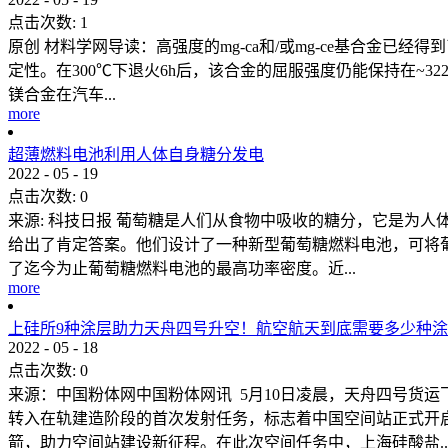
点击次数:
1
原创 材料学网导读：高强度的mg-ca和/或mg-ce基合金已经得
定性。在300℃下退火6h后，该合金的屈服强度仍能保持在~
镁合金在汽车...
more
超薄燃料电池利用人体自身糖分发电
2022
-
05
-
19
点击次数:
0
来源: 科技日报 葡萄糖是人们从食物中吸收的糖分，它是为
给出了肯定答案。他们设计了一种新型葡萄糖燃料电池，可将葡萄
了迄今为止葡萄糖燃料电池的最高功率密度。近...
more
上硅所9种涂层助力天舟四号升空！航空航天到底需要多少种
2022
-
05
-
18
点击次数:
0
来源：中国粉体网中国粉体网讯 5月10日凌晨，天舟四号货
转入在轨建造阶段的首次发射任务，标志着中国空间站正式开
箭，助力空间站建设新征程。在此次空间任务中，上海硅酸盐..