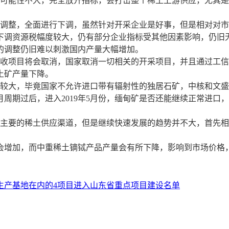
能性不大，完全放开指标，会打击整个稀土上游供应，尤其是
整，全面进行下调，虽然针对开采企业是好事，但是相对对市
下调资源税幅度较大，仍有部分企业指标受其他因素影响，仍旧
的调整仍旧难以刺激国内产量大幅增加。
回收项目将会取消，国家取消一切相关的开采项目，并且通过工
土矿产量下降。
比较大，毕竟国家不允许进口带有辐射性的独居石矿，中核和文
期过后，进入2019年5月份，缅甸矿是否还能继续正常进口
是主要的稀土供应渠道，但是继续快速发展的趋势并不大，首先
会增加，而中重稀土镝铽产品产量会有所下降，影响到市场价格
生产基地在内的4项目进入山东省重点项目建设名单