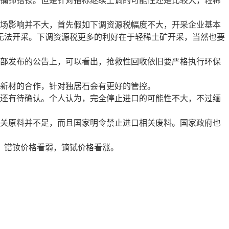
镧铈镨钕。但是针对指标继续上调的可能性还是比较大，轻稀
场影响并不大，首先假如下调资源税幅度不大，开采企业基本
无法开采。下调资源税更多的利好在于轻稀土矿开采，当然也要
信部发布的公告上，可以看出，抢救性回收依旧要严格执行环保
盛新材的合作，针对独居石会有更好的管控。
，还有待确认。个人认为，完全停止进口的可能性不大，不过缅
相关原料并不足，而且国家明令禁止进口相关废料。国家政府也
，镨钕价格看弱，镝铽价格看涨。