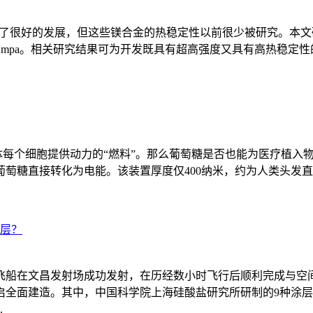
到了很好的发展，但这些镁合金的热稳定性以前很少被研究。本文研制了一种
322mpa。相关研究结果可为开发既具有超高强度又具有高热稳
人体每个细胞提供动力的“燃料”。那么葡萄糖是否也能为医疗植
糖直接转化为电能。该装置厚度仅400纳米，约为人类头发直径的
涂层？
运飞船在文昌发射场成功发射，在历经数小时飞行后顺利完成与
启全面建造。其中，中国科学院上海硅酸盐研究所研制的9种涂
.