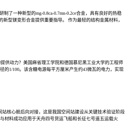
新型的mg-0.8ca-0.7mn-0.2ce合金，具有良好的热稳
定性的新型镁变形合金提供重要指导。 作为最轻的结构金属材料，
入物提供动力？美国麻省理工学院和德国慕尼黑工业大学的工程师
1/100。该含糖电源每平方厘米产生约43微瓦的电力，实现
空间站核心舱后向对接，这是我国空间站建设从关键技术验证阶段
层与材料成功应用于天舟四号货运飞船和长征七号遥五运载火