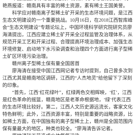
艳燕报道：赣南具有丰富的稀土资源，素有稀土王国美誉。
科学应对赣南离子型稀土矿开采的生态环境问题，是江西
生态文明建设的一个重要挑战。10月16日，在2018江西智库峰
会“生态文明建设”专题论坛上，中国环境科学研究院研究员廖
海清提出，江西应建立稀土矿开采全过程监管及治理体系，从
规范开采工艺和开采过程、合理提高环境治理成本、加强生态
环境修复、启动地下水污染调查和治理四个方面进行离子型稀
土矿区环境污染治理。
赣州离子型稀土保有量全国居首
廖海清在接受中国江西网记者专访时提到，自己曾多次到
江西尤其是赣南地区调研，江西的“人杰地灵”给他留下了深刻
的印象。
“首先，江西‘红花绿叶”，红绿两色交相辉映，‘红’，江西
是红色革命的摇篮，赣南地区是老革命根据地，‘绿’代表江西
的生态环境比较好。第二，江西人文历史源远流长，客家文化
特色鲜明；此外，江西资源丰富，特别是重要的战略资源，比
如稀土方面，在中国独有的离子型稀土上，赣州是全国范围内
保有量最大的地区，种类也较全。”廖海清告诉记者。