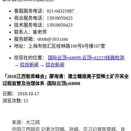
客服服务电话：021-64321087
商业服务电话：13918059423
技术服务电话：13918059423
联系人：崔老师
服务邮箱：
shxtb@163.com
地址：上海市徐汇区桂林路100号8号楼107室
您现在的位置：
国际云顶yd4008-云顶yd2223线路检测
→
综合新闻
→
综合新闻
「2018江西智库峰会」廖海清：建立赣南离子型稀土矿开采全
过程监管及治理体系 -国际云顶yd4008
日期：
2018-10-17
浏览次数:
15
来源：大江网
中国江西网讯 记者沈冠楠、孙娟、见习记者陈雯越、肖