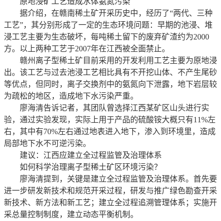
原地浸矿工艺造成水体氨氮污染
据介绍，在赣南稀土矿开采历史中，经历了“两代、三种
工艺”，其分别形成了一定的生态环境问题：早期的池浸、堆
浸工艺主要为生态破坏，每吨稀土留下的废弃矿渣约为2000
方。以上两种工艺于2007年在江西被全面禁止。
赣州离子型稀土矿目前采用的开发利用工艺主要为原地浸
出。该工艺与过去池浸工艺相比具有不开挖山体、不产生尾砂
等优点，但同时，离子交换剂中的氨氮向下泄露，地下岩层较
为疏松的地区，造成地下水污染严重。
廖海清告诉记者，其团队曾选择江西某矿区山头进行实
验，通过实验发现，实际上用于产品的硫酸铵大概只有11%左
右，其中有70%左右通过地表进入地下，渗入到环境里，造成
局部地下水不可逆污染。
建议：江西应建立全过程监管及治理体系
如何科学治理离子型稀土矿区环境污染？
廖海清提到，关键是建立全过程监管及治理体系。首先要
进一步研发新技术和规范开采过程，研发与推广绿色勘查开采
新技术、新方法和新工艺；建立全过程追溯管理体系；实施开
采总量控制制度，建立动态平衡机制。