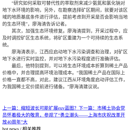
“研究如何采取可替代性的萃取剂来减少氨氮和氯化钠对
地下水环境的影响，另外，在勘察选择矿区期间，就要对该区
域的地质基底条件进行评估，提前考虑到开采是否会影响当地
的生态环境”，廖海清告诉记者。
其次，加强生态环境修复。廖海清提到，开采过程中，应
及时调控矿区生态系统，将矿区重建为一个可持续的生态系
统。
廖海清表示，江西应启动地下水污染调查和治理，对矿区
地下水进行实时监控，并对地下水污染程度进行准确评估。
最后，他特别提到，可以将生态环境成本折算到稀土产品
价格中，并合理提高环境治理成本。“我国稀土产品在国际上
价格一直都不高，对此，建议江西从环境角度启动评估工作，
为我国稀土定价提前进行储备。”廖海清建议说。
上一篇：
缩短波长可能扩展euv蓝图？
下一篇：
市稀土协会党
员怀着极大的敬意，参观了“勇立潮头——上海市庆祝改革开
放40周年”大
hot news
/
相关推荐