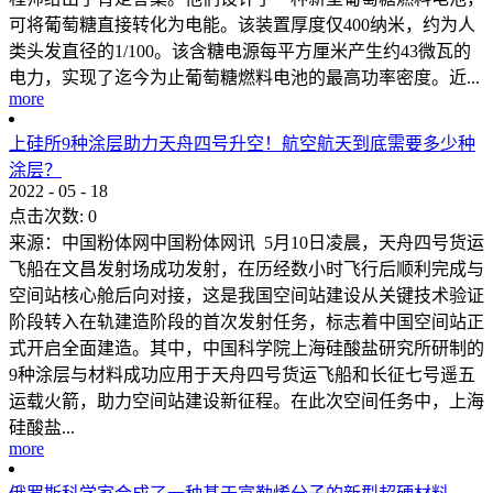
可将葡萄糖直接转化为电能。该装置厚度仅400纳米，约为人
类头发直径的1/100。该含糖电源每平方厘米产生约43微瓦的
电力，实现了迄今为止葡萄糖燃料电池的最高功率密度。近...
more
上硅所9种涂层助力天舟四号升空！航空航天到底需要多少种
涂层？
2022
-
05
-
18
点击次数:
0
来源：中国粉体网中国粉体网讯 5月10日凌晨，天舟四号货运
飞船在文昌发射场成功发射，在历经数小时飞行后顺利完成与
空间站核心舱后向对接，这是我国空间站建设从关键技术验证
阶段转入在轨建造阶段的首次发射任务，标志着中国空间站正
式开启全面建造。其中，中国科学院上海硅酸盐研究所研制的
9种涂层与材料成功应用于天舟四号货运飞船和长征七号遥五
运载火箭，助力空间站建设新征程。在此次空间任务中，上海
硅酸盐...
more