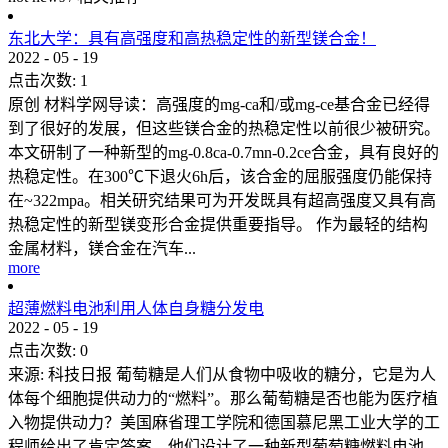
东北大学：具有高强度和高热稳定性的新型镁合金！
2022
-
05
-
19
点击次数:
1
原创 材料学网导读：高强度的mg-ca和/或mg-ce基合金已经得
到了很好的发展，但这些镁合金的热稳定性以前很少被研究。
本文研制了一种新型的mg-0.8ca-0.7mn-0.2ce合金，具有良好的
热稳定性。在300℃下退火6h后，该合金的屈服强度仍能保持
在~322mpa。相关研究结果可为开发既具有超高强度又具有高
热稳定性的新型镁变形合金提供重要指导。 作为最轻的结构
金属材料，镁合金在汽车...
more
超薄燃料电池利用人体自身糖分发电
2022
-
05
-
19
点击次数:
0
来源: 科技日报 葡萄糖是人们从食物中吸收的糖分，它是为人
体每个细胞提供动力的“燃料”。那么葡萄糖是否也能为医疗植
入物提供动力？美国麻省理工学院和德国慕尼黑工业大学的工
程师给出了肯定答案。他们设计了一种新型葡萄糖燃料电池，