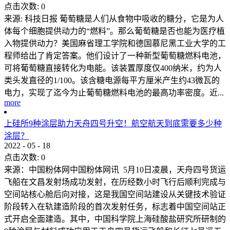
点击次数:
0
来源: 科技日报 葡萄糖是人们从食物中吸收的糖分，它是为人
体每个细胞提供动力的“燃料”。那么葡萄糖是否也能为医疗植
入物提供动力？美国麻省理工学院和德国慕尼黑工业大学的工
程师给出了肯定答案。他们设计了一种新型葡萄糖燃料电池，
可将葡萄糖直接转化为电能。该装置厚度仅400纳米，约为人
类头发直径的1/100。该含糖电源每平方厘米产生约43微瓦的
电力，实现了迄今为止葡萄糖燃料电池的最高功率密度。近...
more
上硅所9种涂层助力天舟四号升空！航空航天到底需要多少种
涂层？
2022
-
05
-
18
点击次数:
0
来源：中国粉体网中国粉体网讯 5月10日凌晨，天舟四号货运
飞船在文昌发射场成功发射，在历经数小时飞行后顺利完成与
空间站核心舱后向对接，这是我国空间站建设从关键技术验证
阶段转入在轨建造阶段的首次发射任务，标志着中国空间站正
式开启全面建造。其中，中国科学院上海硅酸盐研究所研制的