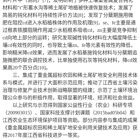
到叶片中（侧向）[7]；发明研制了多种土壤重金属复合钝化
材料和"t"形蓄水沟等稀土尾矿地植被快速恢复技术；发展了
简易的钝化材料可持续性评价方法[8]；发现了分蘖期施用微
肥在阻控cd进入水稻植株体的作用及机理[9]，se、fe主要是通
过根表铁膜阻隔作用减少水稻根系吸收cd，zn主要是竞争抑制
cd向地上部分的运转；研究发现碱性钝化材料在大幅度降低土
壤cd有效性的同时，也导致土壤zn、fe等元素有效性的降低，
影响糙米降cd效果，进而发展了水稻基施钝化材料与分蘖期追
施微肥的联合调控技术，比单独使用石灰等钝化材料，降cd效
果高20个百分点[10]。
三、集成了重金属超标农田和稀土尾矿地安全利用技术体
系与模式，并进行了大面积示范应用；推动了江西省土壤污染
治理与修复产业技术创新战略联盟的组建；示范了土壤环境治
理公众参与的积极作用，取得显著的环境、经济和社会效益。
以上研究与示范得到国家公益性行业（农业）科研专项
（200903015）、国家科技支撑计划课题（2015bad05b04）和
江西农业生态环境保护项目等资助。部分内容参与集成的成果
《重金属超标农田和稀土尾矿地安全利用关键技术及应用》获
得2017年度江西省科技进步一等奖。