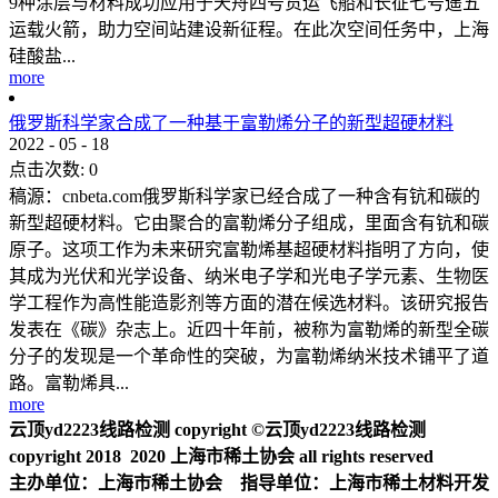
9种涂层与材料成功应用于天舟四号货运飞船和长征七号遥五
运载火箭，助力空间站建设新征程。在此次空间任务中，上海
硅酸盐...
more
俄罗斯科学家合成了一种基于富勒烯分子的新型超硬材料
2022
-
05
-
18
点击次数:
0
稿源：cnbeta.com俄罗斯科学家已经合成了一种含有钪和碳的
新型超硬材料。它由聚合的富勒烯分子组成，里面含有钪和碳
原子。这项工作为未来研究富勒烯基超硬材料指明了方向，使
其成为光伏和光学设备、纳米电子学和光电子学元素、生物医
学工程作为高性能造影剂等方面的潜在候选材料。该研究报告
发表在《碳》杂志上。近四十年前，被称为富勒烯的新型全碳
分子的发现是一个革命性的突破，为富勒烯纳米技术铺平了道
路。富勒烯具...
more
云顶yd2223线路检测 copyright ©云顶yd2223线路检测
copyright 2018 2020 上海市稀土协会 all rights reserved
主办单位：上海市稀土协会 指导单位：上海市稀土材料开发