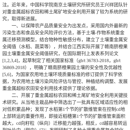
注。近年来，中国科学院南京土壤研究所研究员王兴祥团队针
对重金属超标农田和稀土尾矿地安全利用开展了较为系统的研
究，取得新进展。
一、以保障农产品质量安全为出发点，采用国内外最新的
污染生态和食品安全风险评价方法，基于土壤-作物系统重金
属迁移预测模型，结合物种性敏感分布，建立了土壤重金属安
全阈值（水稻、蔬菜等），并结合江西实际开展了赣南脐橙果
园土壤重金属安全阈值研究，在国际期刊上发表系列论文
[1,2,3,4]，起草制定了相关国家标准（gb/t 36783-2018，gb/t
36869-2018），明确了赣南脐橙果园土壤的安全性及优越性
[5,6]，为国家农用地土壤环境质量标准的修订提供了科学依
据，为农用地土壤污染风险评估与管控、种植结构调整、发展
重金属超标农田安全利用技术提供了理论依据。
二、开展了重金属超标农田和稀土尾矿地安全利用关键技
术研究。从当地主栽品种中筛选出了一批具有区域适应性的相
对低积累品种；发现了水稻第1个节的扩散维管束在控制cd地
上部转运的重要作用，即接近稻穗第1个节的扩散维管束面积
越大，cd向籽粒（纵向）迁移能力越强，相反，cd越容易转运