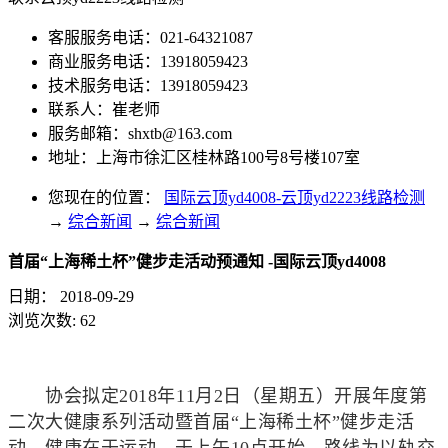
客服服务电话：021-64321087
商业服务电话：13918059423
技术服务电话：13918059423
联系人：崔老师
服务邮箱：
shxtb@163.com
地址：上海市徐汇区桂林路100号8号楼107室
您现在的位置：
国际云顶yd4008-云顶yd2223线路检测
→
综合新闻
→
综合新闻
首届“上海稀土杯”健步走活动预通知 -国际云顶yd4008
日期：
2018-09-29
浏览次数:
62
协会拟定2018年11月2日（星期五）开展年度第
二次大健康系列活动暨首届“上海稀土杯”健步走活
动，健康在于运动，于上午10点开始，路线为以轨交