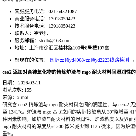
客服服务电话：021-64321087
商业服务电话：13918059423
技术服务电话：13918059423
联系人：崔老师
服务邮箱：
shxtb@163.com
地址：上海市徐汇区桂林路100号8号楼107室
您现在的位置：
国际云顶yd4008-云顶yd2223线路检测
→
ceo2 添加对含铈氧化物的精炼炉渣与 mgo 耐火材料间湿润性的影
日期：
2026-03-11
浏览次数:
155
来源：x-mol
研究含 ceo2 精炼渣与 mgo 耐火材料之间的润湿性。与 ceo-2 
至 1341°c。炉渣与 mgo 基底之间的实际接触角从 39°略增至 
种因素影响，如炉渣与耐火材料的湿润性、炉渣粘度以及界面张力等
mgo 耐火材料的深度从≈1200 微米减少到 1125 微米，因为炉渣中的
重%。