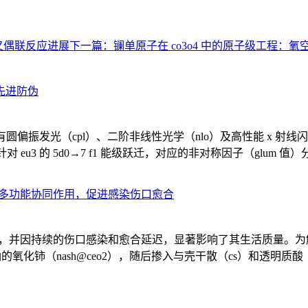
叉偶联反应进展
下一篇：
镧单原子在 co3o4 中的原子级工程
先进防伪
具有圆偏振发光（cpl）、二阶非线性光学（nlo）及高性能 x 射线闪烁体
信号，针对 eu3 的 5d0→7 f1 能级跃迁，对应的非对称因子（glum 值）分
现多功能协同作用，促进感染伤口愈合
负担，并因持续的伤口感染和愈合延迟，显著影响了其生活质量。
铈（nash@ceo2），随后掺入与壳干散（cs）和透明质酸（ha）