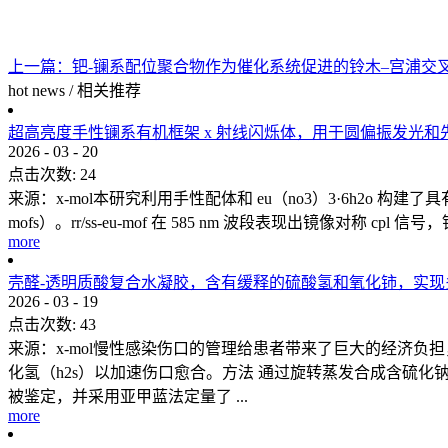
上一篇：
钯-镧系配位聚合物作为催化系统促进的铃木–宫浦交
hot news
/
相关推荐
超高亮度手性镧系有机框架 x 射线闪烁体，用于圆偏振发光和
2026
-
03
-
20
点击次数:
24
来源：x-mol本研究利用手性配体和 eu（no3）3·6h2o 构建了
mofs）。rr/ss-eu-mof 在 585 nm 波段表现出镜像对称 cpl 
more
壳醛-透明质酸复合水凝胶，含有缓释的硫酸氢和氧化铈，实
2026
-
03
-
19
点击次数:
43
来源：x-mol慢性感染伤口的管理给患者带来了巨大的经济
化氢（h2s）以加速伤口愈合。方法 通过旋转蒸发合成含硫化钠的氧化
被鉴定，并采用亚甲蓝法定量了 ...
more