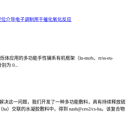
：氧空位介导电子调制用于催化氧化反应
应用的多功能手性镧系有机框架（ln-mofs、rr/ss-eu-
别为 0...
为解决这一问题，我们开发了一种多功能敷料，具有持续释放硫
交联的水凝胶敷料中，得到 nash@ceo2/cs-ha。该复合物