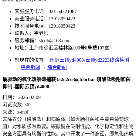
客服服务电话：021-64321087
商业服务电话：13918059423
技术服务电话：13918059423
联系人：崔老师
服务邮箱：
shxtb@163.com
地址：上海市徐汇区桂林路100号8号楼107室
您现在的位置：
国际云顶yd4008-云顶yd2223线路检测
→
综合新闻
→
综合新闻
镧驱动的氧化热解碳捕获 la2o2co3@biochar 磷酸盐吸附和菌
抑制 -国际云顶yd4008
日期：
2026-02-09
浏览次数:
362
来源：x-mol
去除养分（磷酸盐）和病原体（如大肠杆菌和金黄色葡萄球
菌）对水质极为重要。
碳酸镧
在吸附性能、化学稳定性和生物
安全方面具有均衡的性能。其中开发了一种途径，即氧化热解