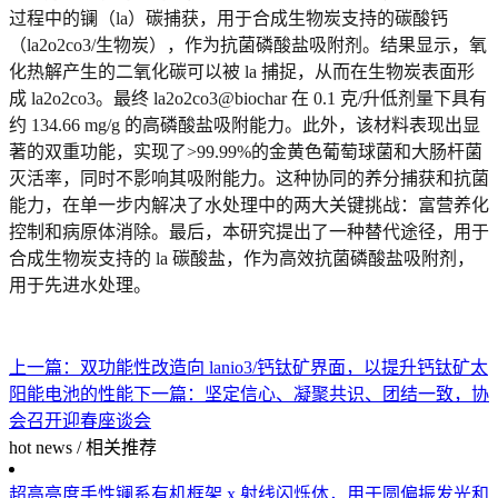
过程中的镧（la）碳捕获，用于合成生物炭支持的碳酸钙
（la2o2co3/生物炭），作为抗菌磷酸盐吸附剂。结果显示，氧
化热解产生的二氧化碳可以被 la 捕捉，从而在生物炭表面形
成 la2o2co3。最终 la2o2co3@biochar 在 0.1 克/升低剂量下具有
约 134.66 mg/g 的高磷酸盐吸附能力。此外，该材料表现出显
著的双重功能，实现了>99.99%的金黄色葡萄球菌和大肠杆菌
灭活率，同时不影响其吸附能力。这种协同的养分捕获和抗菌
能力，在单一步内解决了水处理中的两大关键挑战：富营养化
控制和病原体消除。最后，本研究提出了一种替代途径，用于
合成生物炭支持的 la 碳酸盐，作为高效抗菌磷酸盐吸附剂，
用于先进水处理。
上一篇：
双功能性改造向 lanio3/钙钛矿界面，以提升钙钛矿太
阳能电池的性能
下一篇：
坚定信心、凝聚共识、团结一致，协
会召开迎春座谈会
hot news
/
相关推荐
超高亮度手性镧系有机框架 x 射线闪烁体，用于圆偏振发光和