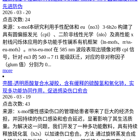
先进防伪
2026
-
03
-
20
点击次数:
24
来源：x-mol本研究利用手性配体和 eu（no3）3·6h2o 构建了
具有圆偏振发光（cpl）、二阶非线性光学（nlo）及高性能 x
射线闪烁体应用的多功能手性镧系有机框架（ln-mofs、rr/ss-
eu-mofs）。rr/ss-eu-mof 在 585 nm 波段表现出镜像对称 cpl 信
号，针对 eu3 的 5d0→7 f1 能级跃迁，对应的非对称因子
（glum 值）分别为 0...
more
壳醛-透明质酸复合水凝胶，含有缓释的硫酸氢和氧化铈，实
现多功能协同作用，促进感染伤口愈合
2026
-
03
-
19
点击次数:
43
来源：x-mol慢性感染伤口的管理给患者带来了巨大的经济负
担，并因持续的伤口感染和愈合延迟，显著影响了其生活质
量。为解决这一问题，我们开发了一种多功能敷料，具有持续
释放硫化氢（h2s）以加速伤口愈合。方法 通过旋转蒸发合成