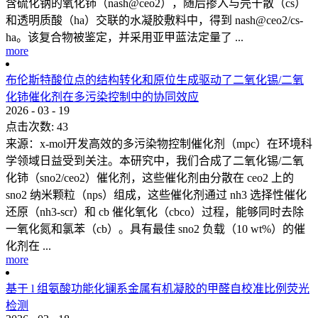
含硫化钠的氧化铈（nash@ceo2），随后掺入与壳干散（cs）
和透明质酸（ha）交联的水凝胶敷料中，得到 nash@ceo2/cs-
ha。该复合物被鉴定，并采用亚甲蓝法定量了 ...
more
布伦斯特酸位点的结构转化和原位生成驱动了二氧化锡/二氧
化铈催化剂在多污染控制中的协同效应
2026
-
03
-
19
点击次数:
43
来源：x-mol开发高效的多污染物控制催化剂（mpc）在环境科
学领域日益受到关注。本研究中，我们合成了二氧化锡/二氧
化铈（sno2/ceo2）催化剂，这些催化剂由分散在 ceo2 上的
sno2 纳米颗粒（nps）组成，这些催化剂通过 nh3 选择性催化
还原（nh3-scr）和 cb 催化氧化（cbco）过程，能够同时去除
一氧化氮和氯苯（cb）。具有最佳 sno2 负载（10 wt%）的催
化剂在 ...
more
基于 l 组氨酸功能化镧系金属有机凝胶的甲醛自校准比例荧光
检测