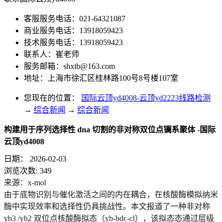
客服服务电话：021-64321087
商业服务电话：13918059423
技术服务电话：13918059423
联系人：崔老师
服务邮箱：
shxtb@163.com
地址：上海市徐汇区桂林路100号8号楼107室
您现在的位置：
国际云顶yd4008-云顶yd2223线路检测
→
综合新闻
→
综合新闻
构建用于序列选择性 dna 切割的非对称双位点镧系聚体 -国际
云顶yd4008
日期：
2026-02-03
浏览次数:
349
来源：x-mol
由于底物识别与催化激活之间的内在耦合，在核酸酶模拟纳米
酶中实现效率和选择性仍具挑战性。本文报道了一种非对称
yb3 /yb2 双位点核酸酶拟态（yb-bdc-cl），该拟态态通过层级