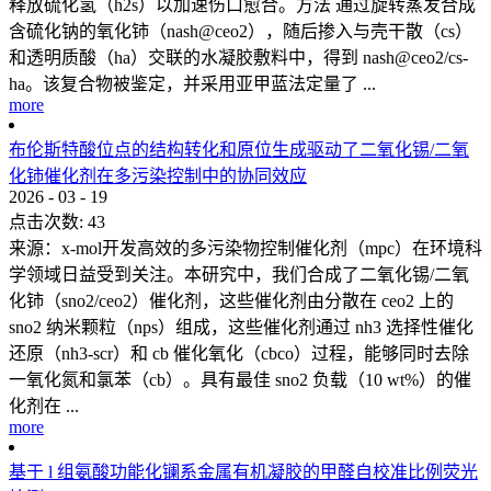
释放硫化氢（h2s）以加速伤口愈合。方法 通过旋转蒸发合成
含硫化钠的氧化铈（nash@ceo2），随后掺入与壳干散（cs）
和透明质酸（ha）交联的水凝胶敷料中，得到 nash@ceo2/cs-
ha。该复合物被鉴定，并采用亚甲蓝法定量了 ...
more
布伦斯特酸位点的结构转化和原位生成驱动了二氧化锡/二氧
化铈催化剂在多污染控制中的协同效应
2026
-
03
-
19
点击次数:
43
来源：x-mol开发高效的多污染物控制催化剂（mpc）在环境科
学领域日益受到关注。本研究中，我们合成了二氧化锡/二氧
化铈（sno2/ceo2）催化剂，这些催化剂由分散在 ceo2 上的
sno2 纳米颗粒（nps）组成，这些催化剂通过 nh3 选择性催化
还原（nh3-scr）和 cb 催化氧化（cbco）过程，能够同时去除
一氧化氮和氯苯（cb）。具有最佳 sno2 负载（10 wt%）的催
化剂在 ...
more
基于 l 组氨酸功能化镧系金属有机凝胶的甲醛自校准比例荧光