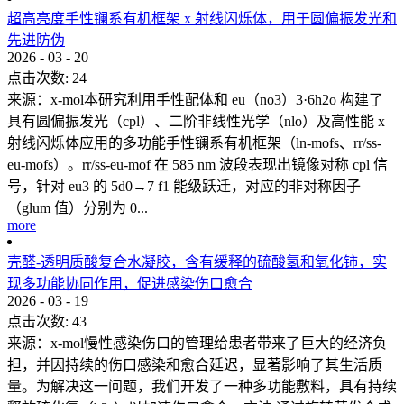
超高亮度手性镧系有机框架 x 射线闪烁体，用于圆偏振发光和
先进防伪
2026
-
03
-
20
点击次数:
24
来源：x-mol本研究利用手性配体和 eu（no3）3·6h2o 构建了
具有圆偏振发光（cpl）、二阶非线性光学（nlo）及高性能 x
射线闪烁体应用的多功能手性镧系有机框架（ln-mofs、rr/ss-
eu-mofs）。rr/ss-eu-mof 在 585 nm 波段表现出镜像对称 cpl 信
号，针对 eu3 的 5d0→7 f1 能级跃迁，对应的非对称因子
（glum 值）分别为 0...
more
壳醛-透明质酸复合水凝胶，含有缓释的硫酸氢和氧化铈，实
现多功能协同作用，促进感染伤口愈合
2026
-
03
-
19
点击次数:
43
来源：x-mol慢性感染伤口的管理给患者带来了巨大的经济负
担，并因持续的伤口感染和愈合延迟，显著影响了其生活质
量。为解决这一问题，我们开发了一种多功能敷料，具有持续