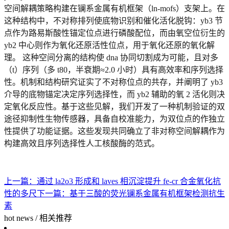
空间解耦策略构建在
镧系金属
有机框架（ln-mofs）支架上。在
这种结构中，不对称排列使底物识别和催化活化脱钩：yb3 节
点作为路易斯酸性锚定位点进行磷酸配位，而由氧空位衍生的
yb2 中心则作为氧化还原活性位点，用于氧化还原的氧化解
理。 这种空间分离的结构使 dna 协同切割成为可能，且对多
（t）序列（多 t80，半衰期≈2.0 小时）具有高效率和序列选择
性。机制和结构研究证实了不对称位点的共存，并阐明了 yb3
介导的底物锚定决定序列选择性，而 yb2 辅助的氧 2 活化则决
定氧化反应性。基于这些见解，我们开发了一种机制验证的双
途径抑制性生物传感器，具备自校准能力，为双位点的作独立
性提供了功能证据。这些发现共同确立了非对称空间解耦作为
构建高效且序列选择性人工核酸酶的范式。
上一篇：
通过 la2o3 形成和 laves 相沉淀提升 fe-cr 合金氧化抗
性的多尺
下一篇：
基于三酸的荧光镧系金属有机框架检测抗生
素
hot news
/
相关推荐