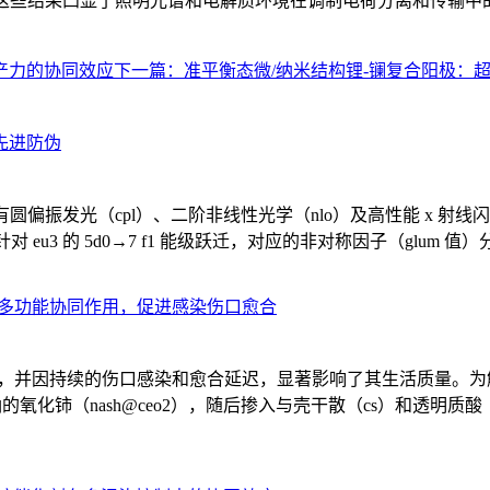
这些结果凸显了照明光谱和电解质环境在调制电荷分离和传输中的关键作
产力的协同效应
下一篇：
准平衡态微/纳米结构锂-镧复合阳极：
先进防伪
具有圆偏振发光（cpl）、二阶非线性光学（nlo）及高性能 x 射线闪烁体
信号，针对 eu3 的 5d0→7 f1 能级跃迁，对应的非对称因子（glum 值）分
现多功能协同作用，促进感染伤口愈合
负担，并因持续的伤口感染和愈合延迟，显著影响了其生活质量。
铈（nash@ceo2），随后掺入与壳干散（cs）和透明质酸（ha）