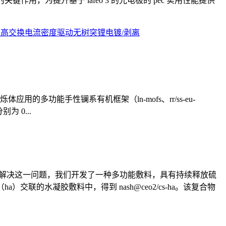
用，为提升基于 lafeo 3 的光电极的 pec 实用性能提供
超高交换电流密度驱动无树突锂电镀/剥离
应用的多功能手性镧系有机框架（ln-mofs、rr/ss-eu-
别为 0...
为解决这一问题，我们开发了一种多功能敷料，具有持续释放硫
交联的水凝胶敷料中，得到 nash@ceo2/cs-ha。该复合物