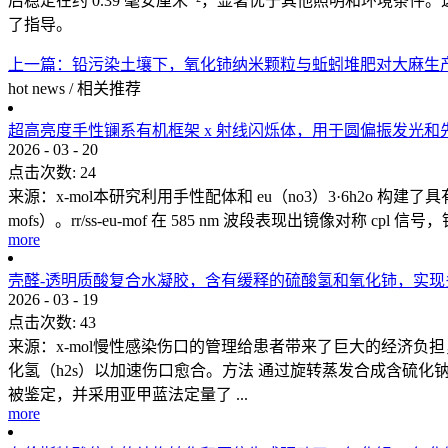
后稳定在约 0.39 毫安厘米⁻²，显著优于其他照明和环境条件。
了指导。
上一篇：
铅污染土壤下，氧化铈纳米颗粒与蚯蚓堆肥对大麻生
hot news
/
相关推荐
超高亮度手性镧系有机框架 x 射线闪烁体，用于圆偏振发光和
2026
-
03
-
20
点击次数:
24
来源：x-mol本研究利用手性配体和 eu（no3）3·6h2o 构建了
mofs）。rr/ss-eu-mof 在 585 nm 波段表现出镜像对称 cpl 
more
壳醛-透明质酸复合水凝胶，含有缓释的硫酸氢和氧化铈，实
2026
-
03
-
19
点击次数:
43
来源：x-mol慢性感染伤口的管理给患者带来了巨大的经济
化氢（h2s）以加速伤口愈合。方法 通过旋转蒸发合成含硫化钠的氧化
被鉴定，并采用亚甲蓝法定量了 ...
more