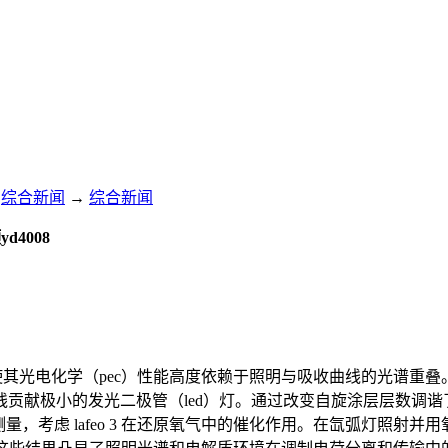
综合新闻
→
综合新闻
d4008
使其光电化学（pec）性能高度依赖于照明与吸收曲线的光谱重叠。本研究
线贡献极小的发光二极管（led）灯。通过改变自旋涂层层数调
，考虑 lafeo 3 在还原氧气中的催化作用。在氙弧灯照射并用氧