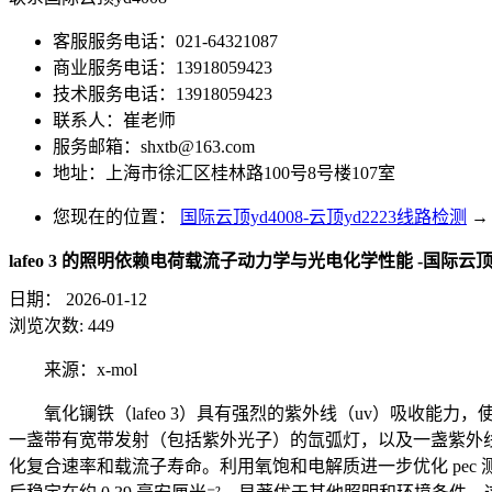
客服服务电话：021-64321087
商业服务电话：13918059423
技术服务电话：13918059423
联系人：崔老师
服务邮箱：
shxtb@163.com
地址：上海市徐汇区桂林路100号8号楼107室
您现在的位置：
国际云顶yd4008-云顶yd2223线路检测
→
lafeo 3 的照明依赖电荷载流子动力学与光电化学性能 -国际云顶y
日期：
2026-01-12
浏览次数:
449
来源：x-mol
氧化镧铁（lafeo 3）具有强烈的紫外线（uv）吸收能力，
一盏带有宽带发射（包括紫外光子）的
氙弧灯
，以及一盏紫外
化复合速率和载流子寿命。利用氧饱和电解质进一步优化 pec 测量