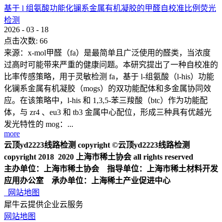
基于 l 组氨酸功能化镧系金属有机凝胶的甲醛自校准比例荧光
检测
2026
-
03
-
18
点击次数:
66
来源：x-mol甲醛（fa）是最简单且广泛使用的醛类，当浓度
过高时可能带来严重的健康问题。本研究提出了一种自校准的
比率传感策略，用于灵敏检测 fa，基于 l-组氨酸（l-his）功能
化镧系金属有机凝胶（mogs）的双功能配体和多金属协同效
应。在该策略中，l-his 和 1,3,5-苯三羧酸（btc）作为功能配
体，与 zr4 、eu3 和 tb3 金属中心配位，形成三种具有优越光
发光特性的 mog：...
more
云顶yd2223线路检测 copyright ©云顶yd2223线路检测
copyright 2018 2020 上海市稀土协会 all rights reserved
主办单位：上海市稀土协会 指导单位：上海市稀土材料开发
应用办公室 承办单位：上海稀土产业促进中心
网站地图
犀牛云提供企业云服务
网站地图