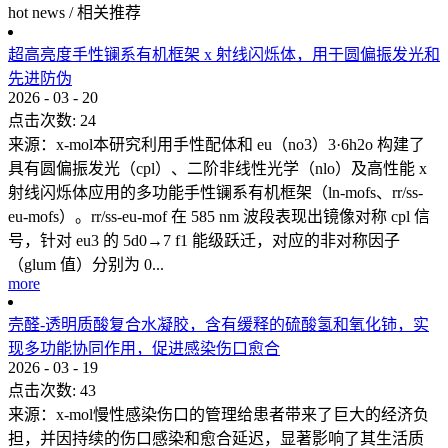
hot news
/
相关推荐
超高亮度手性镧系有机框架 x 射线闪烁体，用于圆偏振发光和
先进防伪
2026
-
03
-
20
点击次数:
24
来源：x-mol本研究利用手性配体和 eu（no3）3·6h2o 构建了
具有圆偏振发光（cpl）、二阶非线性光学（nlo）及高性能 x
射线闪烁体应用的多功能手性镧系有机框架（ln-mofs、rr/ss-
eu-mofs）。rr/ss-eu-mof 在 585 nm 波段表现出镜像对称 cpl 信
号，针对 eu3 的 5d0→7 f1 能级跃迁，对应的非对称因子
（glum 值）分别为 0...
more
壳醛-透明质酸复合水凝胶，含有缓释的硫酸氢和氧化铈，实
现多功能协同作用，促进感染伤口愈合
2026
-
03
-
19
点击次数:
43
来源：x-mol慢性感染伤口的管理给患者带来了巨大的经济负
担，并因持续的伤口感染和愈合延迟，显著影响了其生活质