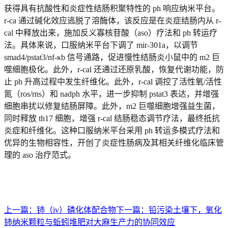
获得具有抗酸性和炎症性结肠积聚特性的 ph 响应纳米平台。
r-ca 通过碱化效应逃脱了溶酶体，该反应是在炎症结肠内从 r-
cal 中释放出来，施加
反义寡核苷酸
（aso）疗法和 ph 转运疗
法。具体来说，口服纳米平台下调了 mir-301a，以调节
smad4/pstat3/nf-κb 信号通路，促进慢性结肠炎小鼠中的 m2 巨
噬细胞极化。此外，r-cal 还通过还原乳酸，恢复代谢功能，防
止 ph 升高过程中发生纤维化。此外，r-cal 调控了活性氧/活性
氮（ros/rns）和 nadph 水平，进一步抑制 pstat3 表达，并增强
细胞串扰以修复结肠屏障。此外，m2 巨噬细胞增强益生菌，
同时释放 th17 细胞，增强 r-cal 结肠稳态调节疗法，最终抵抗
炎症和纤维化。这种口服纳米平台采用 ph 转运多模式疗法和
优异的生物相容性，开创了炎症性肠病及其相关纤维化临床管
理的 aso 治疗范式。
上一篇：
铈（iv）磷化体配合物
下一篇：
铅污染土壤下，氧化
铈纳米颗粒与蚯蚓堆肥对大麻生产力的协同效应