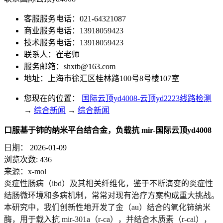
客服服务电话：021-64321087
商业服务电话：13918059423
技术服务电话：13918059423
联系人：崔老师
服务邮箱：
shxtb@163.com
地址：上海市徐汇区桂林路100号8号楼107室
您现在的位置：
国际云顶yd4008-云顶yd2223线路检测
→
综合新闻
→
综合新闻
口服基于铈的纳米平台结合金，负载抗 mir-国际云顶yd4008
日期：
2026-01-09
浏览次数:
436
来源：x-mol
炎症性肠病（
ibd
）及其相关纤维化，鉴于不断演变的炎症性
结肠微环境和多病机制，常常对现有治疗方案构成重大挑战。
本研究中，我们创新性地开发了金（au）结合的氧化铈纳米
酶，用于载入抗 mir-301a（r-ca），并结合木质素（r-cal），