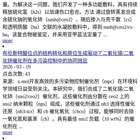
量。为解决这一问题，我们开发了一种多功能敷料，具有持续
释放硫化氢（h2s）以加速伤口愈合。方法 通过旋转蒸发合成
含硫化钠的氧化铈（nash@ceo2），随后掺入与壳干散（cs）
和透明质酸（ha）交联的水凝胶敷料中，得到 nash@ceo2/cs-
ha。该复合物被鉴定，并采用亚甲蓝法定量了 ...
more
布伦斯特酸位点的结构转化和原位生成驱动了二氧化锡/二氧
化铈催化剂在多污染控制中的协同效应
2026
-
03
-
19
点击次数:
43
来源：x-mol开发高效的多污染物控制催化剂（mpc）在环境科
学领域日益受到关注。本研究中，我们合成了二氧化锡/二氧
化铈（sno2/ceo2）催化剂，这些催化剂由分散在 ceo2 上的
sno2 纳米颗粒（nps）组成，这些催化剂通过 nh3 选择性催化
还原（nh3-scr）和 cb 催化氧化（cbco）过程，能够同时去除
一氧化氮和氯苯（cb）。具有最佳 sno2 负载（10 wt%）的催
化剂在 ...
more