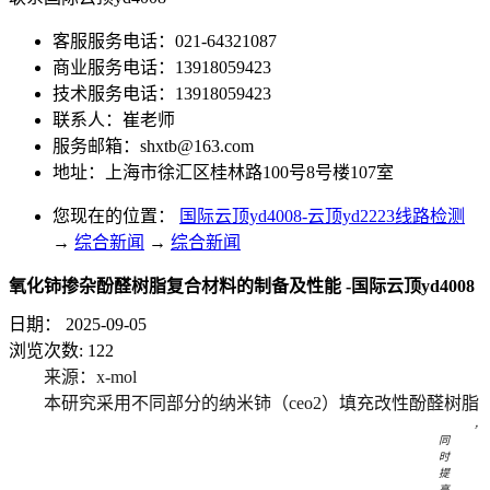
客服服务电话：021-64321087
商业服务电话：13918059423
技术服务电话：13918059423
联系人：崔老师
服务邮箱：
shxtb@163.com
地址：上海市徐汇区桂林路100号8号楼107室
您现在的位置：
国际云顶yd4008-云顶yd2223线路检测
→
综合新闻
→
综合新闻
氧化铈掺杂酚醛树脂复合材料的制备及性能 -国际云顶yd4008
日期：
2025-09-05
浏览次数:
122
来源：x-mol
本研究采用不同部分的纳米铈（ceo2）填充改性酚醛树脂
，
同
时
提
高