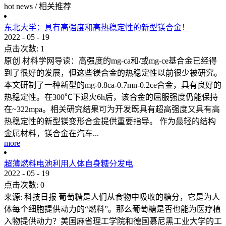
hot news
/
相关推荐
东北大学：具有高强度和高热稳定性的新型镁合金！
2022
-
05
-
19
点击次数:
1
原创 材料学网导读：高强度的mg-ca和/或mg-ce基合金已经得
到了很好的发展，但这些镁合金的热稳定性以前很少被研究。
本文研制了一种新型的mg-0.8ca-0.7mn-0.2ce合金，具有良好的
热稳定性。在300℃下退火6h后，该合金的屈服强度仍能保持
在~322mpa。相关研究结果可为开发既具有超高强度又具有高
热稳定性的新型镁变形合金提供重要指导。 作为最轻的结构
金属材料，镁合金在汽车...
more
超薄燃料电池利用人体自身糖分发电
2022
-
05
-
19
点击次数:
0
来源: 科技日报 葡萄糖是人们从食物中吸收的糖分，它是为人
体每个细胞提供动力的“燃料”。那么葡萄糖是否也能为医疗植
入物提供动力？美国麻省理工学院和德国慕尼黑工业大学的工