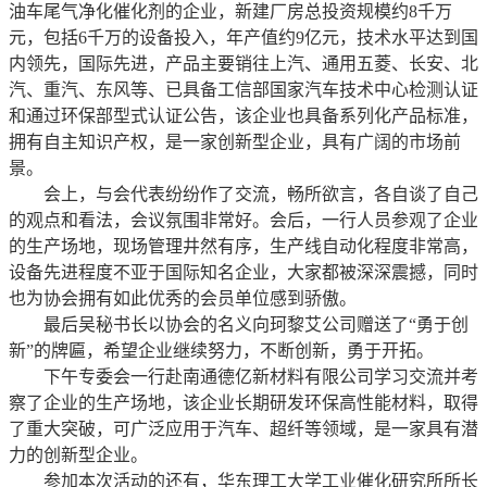
油车尾气净化催化剂的企业，新建厂房总投资规模约8千万
元，包括6千万的设备投入，年产值约9亿元，技术水平达到国
内领先，国际先进，产品主要销往上汽、通用五菱、长安、北
汽、重汽、东风等、已具备工信部国家汽车技术中心检测认证
和通过环保部型式认证公告，该企业也具备系列化产品标准，
拥有自主知识产权，是一家创新型企业，具有广阔的市场前
景。
会上，与会代表纷纷作了交流，畅所欲言，各自谈了自己
的观点和看法，会议氛围非常好。会后，一行人员参观了企业
的生产场地，现场管理井然有序，生产线自动化程度非常高，
设备先进程度不亚于国际知名企业，大家都被深深震撼，同时
也为协会拥有如此优秀的会员单位感到骄傲。
最后吴秘书长以协会的名义向珂黎艾公司赠送了“勇于创
新”的牌匾，希望企业继续努力，不断创新，勇于开拓。
下午专委会一行赴南通德亿新材料有限公司学习交流并考
察了企业的生产场地，该企业长期研发环保高性能材料，取得
了重大突破，可广泛应用于汽车、超纤等领域，是一家具有潜
力的创新型企业。
参加本次活动的还有，华东理工大学工业催化研究所所长