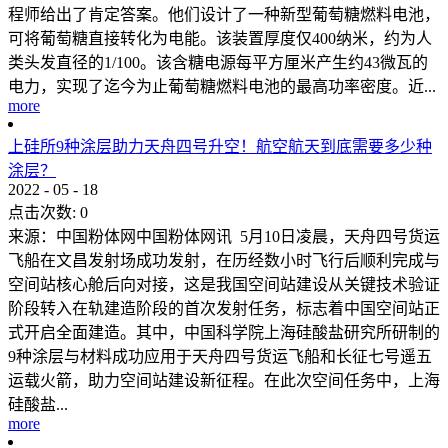
程师给出了肯定答案。他们设计了一种新型葡萄糖燃料电池，
可将葡萄糖直接转化为电能。该装置厚度仅400纳米，约为人
类头发直径的1/100。该含糖电源每平方厘米产生约43微瓦的
电力，实现了迄今为止葡萄糖燃料电池的最高功率密度。近...
more
上硅所9种涂层助力天舟四号升空！航空航天到底需要多少种
涂层？
2022
-
05
-
18
点击次数:
0
来源：中国粉体网中国粉体网讯 5月10日凌晨，天舟四号货运
飞船在文昌发射场成功发射，在历经数小时飞行后顺利完成与
空间站核心舱后向对接，这是我国空间站建设从关键技术验证
阶段转入在轨建造阶段的首次发射任务，标志着中国空间站正
式开启全面建造。其中，中国科学院上海硅酸盐研究所研制的
9种涂层与材料成功应用于天舟四号货运飞船和长征七号遥五
运载火箭，助力空间站建设新征程。在此次空间任务中，上海
硅酸盐...
more