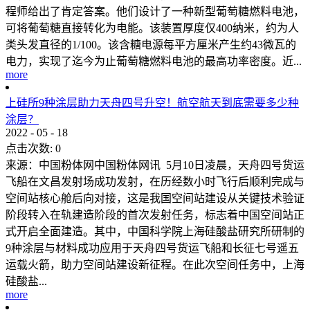
程师给出了肯定答案。他们设计了一种新型葡萄糖燃料电池，
可将葡萄糖直接转化为电能。该装置厚度仅400纳米，约为人
类头发直径的1/100。该含糖电源每平方厘米产生约43微瓦的
电力，实现了迄今为止葡萄糖燃料电池的最高功率密度。近...
more
上硅所9种涂层助力天舟四号升空！航空航天到底需要多少种
涂层？
2022
-
05
-
18
点击次数:
0
来源：中国粉体网中国粉体网讯 5月10日凌晨，天舟四号货运
飞船在文昌发射场成功发射，在历经数小时飞行后顺利完成与
空间站核心舱后向对接，这是我国空间站建设从关键技术验证
阶段转入在轨建造阶段的首次发射任务，标志着中国空间站正
式开启全面建造。其中，中国科学院上海硅酸盐研究所研制的
9种涂层与材料成功应用于天舟四号货运飞船和长征七号遥五
运载火箭，助力空间站建设新征程。在此次空间任务中，上海
硅酸盐...
more