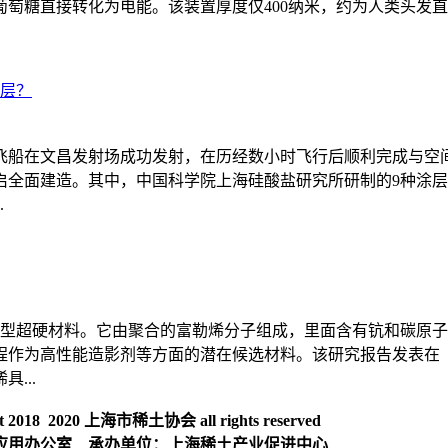
糖直接转化为电能。该装置厚度仅400纳米，约为人类头发直径的
涂层？
运飞船在文昌发射场成功发射，在历经数小时飞行后顺利完成与
启全面建造。其中，中国科学院上海硅酸盐研究所研制的9种涂
.
和碳的新型超硬材料。它由聚合的富勒烯分子组成，里面含有钪和碳
程作为高性能造影剂等方面的潜在候选材料。该研究报告发表在
...
018 2020 上海市稀土协会 all rights reserved
应用办公室 承办单位：上海稀土产业促进中心