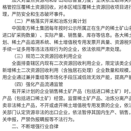
加大对重点资源地和矿山动态督查力度，坚决依法取缔关
格管控压覆稀土资源回收，对本区域压覆稀土资源回收项目进
理，严防安全和生态破坏事件。
（二）严格落实开采和冶炼分离计划
中国南方稀土集团每年按时公示所属正在生产的稀土矿山
进口矿采购数量）、实际产量、销售量、库存等信息。各大稀
划、稀土产品追溯系统、稀土增值税专用发票开具量、资源税
手续一证多用等违法违规行为的企业，依法依规严肃处理。
（三）规范二次资源回收利用企业
全面排查辖区内现有二次资源回收利用企业，限定该类企
新增稀土二次资源回收利用（含独居石处理）企业数量和规模
用企业通过兼并重组等市场化手段压减低效无效产能，提高产
（四）强化产品流通监管
有开采计划的企业销售稀土矿产品（包括进口稀土矿）时
产品（包括进口稀土矿）经营。监督稀土矿产品、冶炼分离产
卖非法稀土产品，不开或虚开稀土增值税专用发票的企业，依
关部门认定货源非法的出口企业，依法暂停其国内生产、销售
关申报，严禁伪报瞒报等不法行为。
二、不断增强行业自律