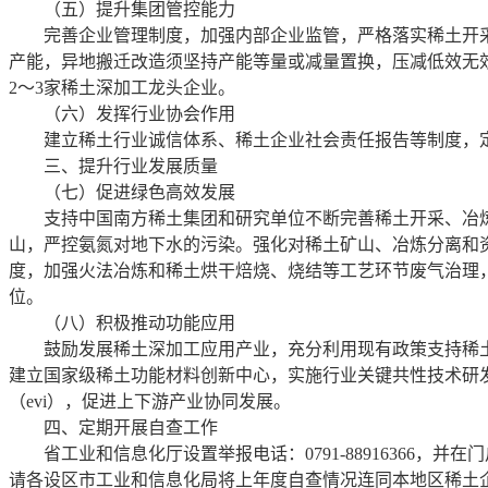
（五）提升集团管控能力
完善企业管理制度，加强内部企业监管，严格落实稀土开
产能，异地搬迁改造须坚持产能等量或减量置换，压减低效无
2～3家稀土深加工龙头企业。
（六）发挥行业协会作用
建立稀土行业诚信体系、稀土企业社会责任报告等制度，
三、提升行业发展质量
（七）促进绿色高效发展
支持中国南方稀土集团和研究单位不断完善稀土开采、冶
山，严控氨氮对地下水的污染。强化对稀土矿山、冶炼分离和
度，加强火法冶炼和稀土烘干焙烧、烧结等工艺环节废气治理
位。
（八）积极推动功能应用
鼓励发展稀土深加工应用产业，充分利用现有政策支持稀
建立国家级稀土功能材料创新中心，实施行业关键共性技术研
（evi），促进上下游产业协同发展。
四、定期开展自查工作
省工业和信息化厅设置举报电话：0791-88916366，
请各设区市工业和信息化局将上年度自查情况连同本地区稀土