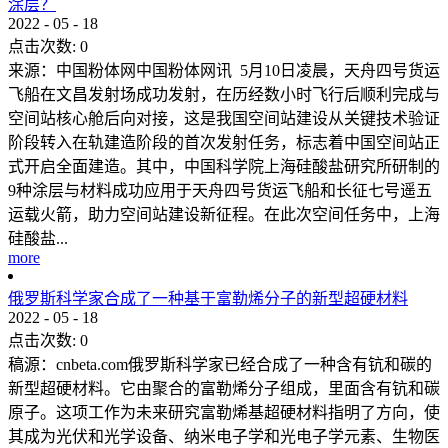
涂层？
2022
-
05
-
18
点击次数:
0
来源：中国粉体网中国粉体网讯 5月10日凌晨，天舟四号货运
飞船在文昌发射场成功发射，在历经数小时飞行后顺利完成与
空间站核心舱后向对接，这是我国空间站建设从关键技术验证
阶段转入在轨建造阶段的首次发射任务，标志着中国空间站正
式开启全面建造。其中，中国科学院上海硅酸盐研究所研制的
9种涂层与材料成功应用于天舟四号货运飞船和长征七号遥五
运载火箭，助力空间站建设新征程。在此次空间任务中，上海
硅酸盐...
more
俄罗斯科学家合成了一种基于富勒烯分子的新型超硬材料
2022
-
05
-
18
点击次数:
0
稿源：cnbeta.com俄罗斯科学家已经合成了一种含有钪和碳的
新型超硬材料。它由聚合的富勒烯分子组成，里面含有钪和碳
原子。这项工作为未来研究富勒烯基超硬材料指明了方向，使
其成为光伏和光学设备、纳米电子学和光电子学元素、生物医