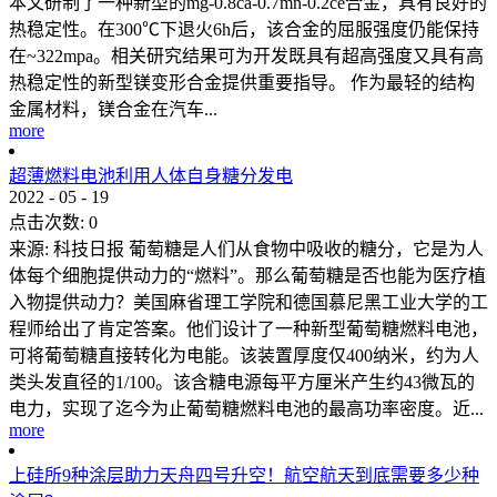
本文研制了一种新型的mg-0.8ca-0.7mn-0.2ce合金，具有良好的
热稳定性。在300℃下退火6h后，该合金的屈服强度仍能保持
在~322mpa。相关研究结果可为开发既具有超高强度又具有高
热稳定性的新型镁变形合金提供重要指导。 作为最轻的结构
金属材料，镁合金在汽车...
more
超薄燃料电池利用人体自身糖分发电
2022
-
05
-
19
点击次数:
0
来源: 科技日报 葡萄糖是人们从食物中吸收的糖分，它是为人
体每个细胞提供动力的“燃料”。那么葡萄糖是否也能为医疗植
入物提供动力？美国麻省理工学院和德国慕尼黑工业大学的工
程师给出了肯定答案。他们设计了一种新型葡萄糖燃料电池，
可将葡萄糖直接转化为电能。该装置厚度仅400纳米，约为人
类头发直径的1/100。该含糖电源每平方厘米产生约43微瓦的
电力，实现了迄今为止葡萄糖燃料电池的最高功率密度。近...
more
上硅所9种涂层助力天舟四号升空！航空航天到底需要多少种