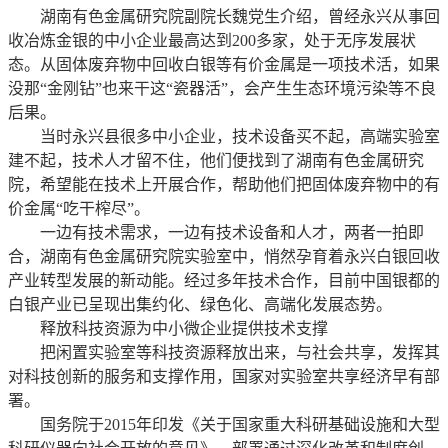
湖南有色金属研究院副院长魏党生介绍，曾经永兴从事回
收冶炼金银的中小企业最高达到200多家，处于无序发展状
态。从固体废弃物中回收白银等有价金属是一项技术活，如果
没那“金刚钻”也来干这“瓷器活”，会产生生态环境污染等不良
后果。
当时永兴县很多中小企业，技术设备买不起，高端实验室
建不起，技术人才留不住，他们便找到了湖南有色金属研究
院，希望能在技术上开展合作，帮助他们把固体废弃物中的有
价金属“吃干榨尽”。
一边有技术需求，一边有技术设备和人才，两者一拍即
合，湖南有色金属研究院实验室中，悄然孕育着永兴白银回收
产业转型发展的新动能。经过多年技术合作，目前中国银都的
白银产业已呈现出集约化、绿色化、高端化发展态势。
释放科技资源为中小微企业提供技术支撑
把闲置实验室等科技资源释放出来，与社会共享，发挥其
对科技创新的服务和支撑作用，国家对实验室共享经济早有部
署。
国务院于2015年印发《关于国家重大科研基础设施和大型