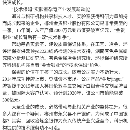
快速成长。
“技术保姆”实验室孕育产业发展新动能
通过与科研机构共享科技人才、实验室获得科研力量加持
而成长起来的企业，郴州金贵银业股份有限公司是非常典型的
一家。15年间，从年产值2000万元到市值突破百亿元，“金贵
银业”成长背后有一双“技术推手”。
帮助筹备实验室，建设质量保证体系，在工艺、冶金、环
评环保提供云顶yd2223线路检测的技术支持，湖南有色金属研
究院分析测试研究所、有色金属冶金研究所、环境保护研究所
等科研机构充当着“金贵银业”的“技术保姆”角色。
保姆的价值在于孩子的成长。随着公司实力不断壮大，
2014年成功挂牌上市，登陆资本市场。公司产品“金贵jingui”
牌银锭于2015年加入英国伦敦金属交易所白银合格交割品牌目
录，被国际大客户认可。预计到2020年，该公司市值能突破
300亿元。
大量企业的成长，必然带动与此相关产业的整体提升。很
多人都有一个疑问，郴州市永兴县不产银矿，为何成了中国银
都？其实，回收冶炼金银作为永兴传统产业兴盛至今，科研机
构提供的技术服务功不可没。