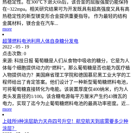
热稳定性。在300℃下退火6h后，该合金的屈服强度仍能保持
在~322mpa。相关研究结果可为开发既具有超高强度又具有高
热稳定性的新型镁变形合金提供重要指导。 作为最轻的结构
金属材料，镁合金在汽车...
more
超薄燃料电池利用人体自身糖分发电
2022
-
05
-
19
点击次数:
0
来源: 科技日报 葡萄糖是人们从食物中吸收的糖分，它是为人
体每个细胞提供动力的“燃料”。那么葡萄糖是否也能为医疗植
入物提供动力？美国麻省理工学院和德国慕尼黑工业大学的工
程师给出了肯定答案。他们设计了一种新型葡萄糖燃料电池，
可将葡萄糖直接转化为电能。该装置厚度仅400纳米，约为人
类头发直径的1/100。该含糖电源每平方厘米产生约43微瓦的
电力，实现了迄今为止葡萄糖燃料电池的最高功率密度。近...
more
上硅所9种涂层助力天舟四号升空！航空航天到底需要多少种
涂层？