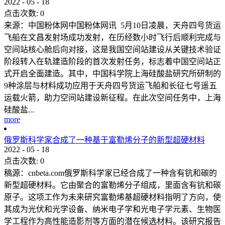
2022
-
05
-
18
点击次数:
0
来源：中国粉体网中国粉体网讯 5月10日凌晨，天舟四号货运
飞船在文昌发射场成功发射，在历经数小时飞行后顺利完成与
空间站核心舱后向对接，这是我国空间站建设从关键技术验证
阶段转入在轨建造阶段的首次发射任务，标志着中国空间站正
式开启全面建造。其中，中国科学院上海硅酸盐研究所研制的
9种涂层与材料成功应用于天舟四号货运飞船和长征七号遥五
运载火箭，助力空间站建设新征程。在此次空间任务中，上海
硅酸盐...
more
俄罗斯科学家合成了一种基于富勒烯分子的新型超硬材料
2022
-
05
-
18
点击次数:
0
稿源：cnbeta.com俄罗斯科学家已经合成了一种含有钪和碳的
新型超硬材料。它由聚合的富勒烯分子组成，里面含有钪和碳
原子。这项工作为未来研究富勒烯基超硬材料指明了方向，使
其成为光伏和光学设备、纳米电子学和光电子学元素、生物医
学工程作为高性能造影剂等方面的潜在候选材料。该研究报告