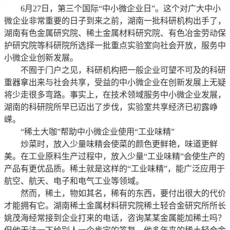
6月27日，第三个国际“中小微企业日”。这个对广大中小
微企业非常重要的日子到来之前，湖南一批科研机构出手了，
湖南有色金属研究院、稀土金属材料研究院、有色冶金劳动保
护研究院等科研院所选择一批重点实验室向社会开放，服务中
小微企业创新发展。
不囿于门户之见，科研机构把一般企业可望不可及的科研
重器拿出来与社会共享，受益的中小微企业在创新发展上无疑
将少走很多弯路。事实上，在技术领域服务中小微企业发展，
湖南的科研院所早已迈出了步伐，实验室共享经济已初露峥
嵘。
“稀土大咖”帮助中小微企业使用“工业味精”
炒菜时，放入少量味精会使菜的颜色更鲜艳，味道更鲜
美。在工业原料生产过程中，放入少量“工业味精”会使生产的
产品有更优品质。稀土就是这样的“工业味精”，能广泛应用于
航空、航天、电子和电气工业等领域。
然而，稀土，物如其名，稀有的东西，要付出很大的代价
才能拥有它。湖南稀土金属材料研究院稀土轻合金研究所所长
姚茂海经常接到企业打来的电话，咨询某某金属能加稀土吗？