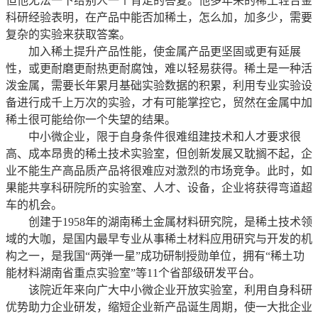
但他无法一下给别人一个肯定的答复。他多年来的稀土轻合金
科研经验表明，在产品中能否加稀土，怎么加，加多少，需要
复杂的实验来获取答案。
加入稀土提升产品性能，使金属产品更坚固或更有延展
性，或更耐磨更耐热更耐腐蚀，难以轻易获得。稀土是一种活
泼金属，需要长年累月基础实验数据的积累，利用专业实验设
备进行成千上万次的实验，才有可能掌控它，贸然在金属中加
稀土很可能给你一个失望的结果。
中小微企业，限于自身条件很难组建技术和人才要求很
高、成本昂贵的稀土技术实验室，但创新发展又耽搁不起，企
业不能生产高品质产品将很难应对激烈的市场竞争。此时，如
果能共享科研院所的实验室、人才、设备，企业将获得弯道超
车的机会。
创建于1958年的湖南稀土金属材料研究院，是稀土技术领
域的大咖，是国内最早专业从事稀土材料应用研究与开发的机
构之一，是我国“两弹一星”成功研制授勋单位，拥有“稀土功
能材料湖南省重点实验室”等11个省部级研发平台。
该院近年来向广大中小微企业开放实验室，利用自身科研
优势助力企业研发，缩短企业新产品诞生周期，使一大批企业