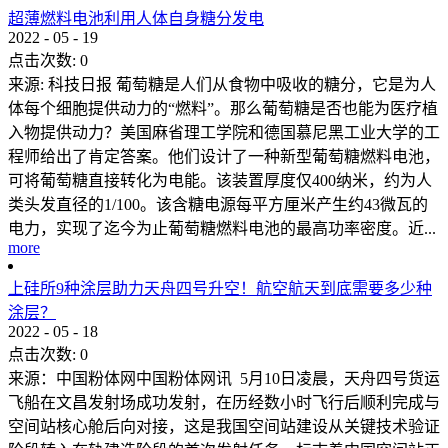
超薄燃料电池利用人体自身糖分发电
2022
-
05
-
19
点击次数:
0
来源: 科技日报 葡萄糖是人们从食物中吸收的糖分，它是为人
体每个细胞提供动力的“燃料”。那么葡萄糖是否也能为医疗植
入物提供动力？美国麻省理工学院和德国慕尼黑工业大学的工
程师给出了肯定答案。他们设计了一种新型葡萄糖燃料电池，
可将葡萄糖直接转化为电能。该装置厚度仅400纳米，约为人
类头发直径的1/100。该含糖电源每平方厘米产生约43微瓦的
电力，实现了迄今为止葡萄糖燃料电池的最高功率密度。近...
more
上硅所9种涂层助力天舟四号升空！航空航天到底需要多少种
涂层？
2022
-
05
-
18
点击次数:
0
来源：中国粉体网中国粉体网讯 5月10日凌晨，天舟四号货运
飞船在文昌发射场成功发射，在历经数小时飞行后顺利完成与
空间站核心舱后向对接，这是我国空间站建设从关键技术验证