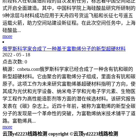
阶段转入在轨建造阶段的首次发射任务，标志着中国空间站正
式开启全面建造。其中，中国科学院上海硅酸盐研究所研制的
9种涂层与材料成功应用于天舟四号货运飞船和长征七号遥五
运载火箭，助力空间站建设新征程。在此次空间任务中，上海
硅酸盐...
more
俄罗斯科学家合成了一种基于富勒烯分子的新型超硬材料
2022
-
05
-
18
点击次数:
0
稿源：cnbeta.com俄罗斯科学家已经合成了一种含有钪和碳的
新型超硬材料。它由聚合的富勒烯分子组成，里面含有钪和碳
原子。这项工作为未来研究富勒烯基超硬材料指明了方向，使
其成为光伏和光学设备、纳米电子学和光电子学元素、生物医
学工程作为高性能造影剂等方面的潜在候选材料。该研究报告
发表在《碳》杂志上。近四十年前，被称为富勒烯的新型全碳
分子的发现是一个革命性的突破，为富勒烯纳米技术铺平了道
路。富勒烯具...
more
云顶yd2223线路检测 copyright ©云顶yd2223线路检测