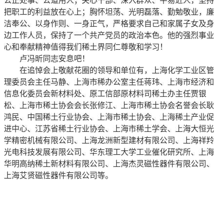
公正处事、公道用人；关心干部、深入群众、平易近人，坚持
把职工的利益放在心上；胸怀坦荡、光明磊落、勤勉敬业，廉
洁奉公、以身作则、一身正气，严格要求自己和家属子女及身
边工作人员，保持了一个共产党员的政治本色。他的强烈事业
心和奉献精神值得我们稀土界同仁尊敬和学习！
卢冯昕同志安息吧！
在追悼会上敬献花圈的领导和单位有，上海化学工业区管
理委员会主任马静、上海市稀办公室主任蒋玮、上海市经济和
信息化委员会新材料处、原工信部原材料司稀土办主任贾银
松、上海市稀土协会会长张修江、上海市稀土协会名誉会长耿
鸿民、中国稀土行业协会、上海市稀土协会、上海稀土产业促
进中心、江苏省稀土行业协会、上海市稀土学会、上海大恒光
学精密机械有限公司、上海龙洲新型建材有限公司、上海祥羚
光电科技发展有限公司、华东理工大学工业催化研究所、上海
华明高纳稀土新材料有限公司、上海杰灵磁性器件有限公司、
上海艾贤磁性器件有限公司等。