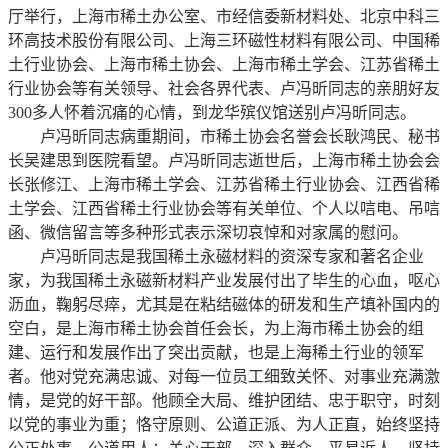
厅举行，上海市稀土办公室、市经信委新材料处、北京中科三
环高技术股份有限公司、上海三环磁性材料有限公司、中国稀
土行业协会、上海市稀土协会、上海市稀土学会、江苏省稀土
行业协会等有关领导、社会各界代表、卢冯昕同志的亲朋好友
300多人怀着沉痛的心情，到龙华殡仪馆送别卢冯昕同志。
卢冯昕同志病重期间，市稀土协会名誉会长耿鸿民、秘书
长吴建思到医院看望。卢冯昕同志逝世后，上海市稀土协会会
长张修江、上海市稀土学会、江苏省稀土行业协会、江西省稀
土学会、江西省稀土行业协会等有关单位、个人以唁电、吊唁
函、微信留言等多种形式表示深切哀悼和对家属的慰问。
卢冯昕同志是我国稀土永磁材料的资深专家和著名企业
家，为我国稀土永磁新材料产业发展付出了毕生的心血，呕心
沥血，鞠躬尽瘁，尤其是在粘结磁体的研发和生产填补国内的
空白，是上海市稀土协会首任会长，为上海市稀土协会的组
建、运行和发展作出了突出贡献，也是上海稀土行业的领军
者。他对党充满忠诚、对每一位员工细致关怀、对事业充满激
情，是党的好干部。他顾全大局、维护团结、忠于职守，时刻
以党的事业为重；恪守原则、公道正派、为人正直，始终坚持