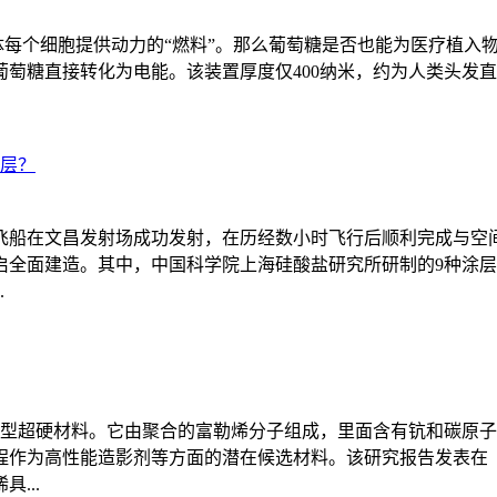
人体每个细胞提供动力的“燃料”。那么葡萄糖是否也能为医疗植
糖直接转化为电能。该装置厚度仅400纳米，约为人类头发直径的
涂层？
运飞船在文昌发射场成功发射，在历经数小时飞行后顺利完成与
启全面建造。其中，中国科学院上海硅酸盐研究所研制的9种涂
.
和碳的新型超硬材料。它由聚合的富勒烯分子组成，里面含有钪和碳
程作为高性能造影剂等方面的潜在候选材料。该研究报告发表在
...