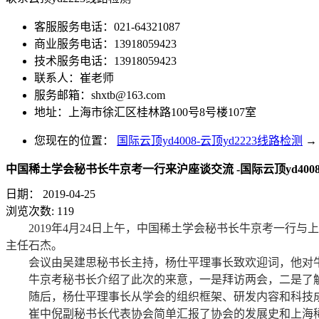
客服服务电话：021-64321087
商业服务电话：13918059423
技术服务电话：13918059423
联系人：崔老师
服务邮箱：
shxtb@163.com
地址：上海市徐汇区桂林路100号8号楼107室
您现在的位置：
国际云顶yd4008-云顶yd2223线路检测
→
中国稀土学会秘书长牛京考一行来沪座谈交流 -国际云顶yd400
日期：
2019-04-25
浏览次数:
119
2019年4月24日上午，中国稀土学会秘书长牛京考一行与
主任石杰。
会议由吴建思秘书长主持，杨仕平理事长致欢迎词，他对牛
牛京考秘书长介绍了此次的来意，一是拜访两会，二是了解
随后，杨仕平理事长从学会的组织框架、研发内容和科技成
崔中倪副秘书长代表协会简单汇报了协会的发展史和上海稀