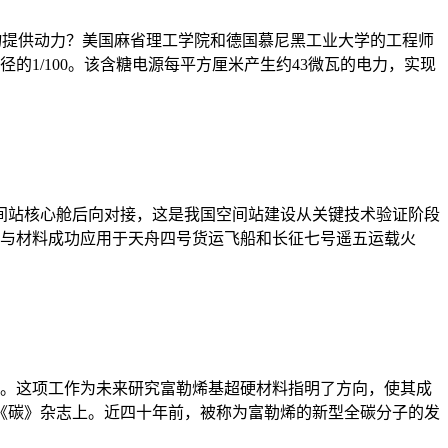
入物提供动力？美国麻省理工学院和德国慕尼黑工业大学的工程师
1/100。该含糖电源每平方厘米产生约43微瓦的电力，实现
空间站核心舱后向对接，这是我国空间站建设从关键技术验证阶段
层与材料成功应用于天舟四号货运飞船和长征七号遥五运载火
原子。这项工作为未来研究富勒烯基超硬材料指明了方向，使其成
《碳》杂志上。近四十年前，被称为富勒烯的新型全碳分子的发