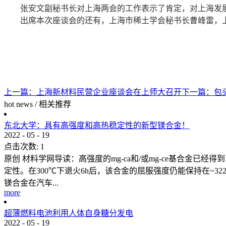
张安文副秘书长对上海两会的工作表示了肯定，对上海发展
出席本次座谈会的还有，上海市稀土学会秘书长曹峰雷，上
上一篇：
上海新材料民营企业座谈会在上师大召开
下一篇：
包
hot news
/
相关推荐
东北大学：具有高强度和高热稳定性的新型镁合金！
2022
-
05
-
19
点击次数:
1
原创 材料学网导读：高强度的mg-ca和/或mg-ce基合金已经得
定性。在300℃下退火6h后，该合金的屈服强度仍能保持在~
镁合金在汽车...
more
超薄燃料电池利用人体自身糖分发电
2022
-
05
-
19