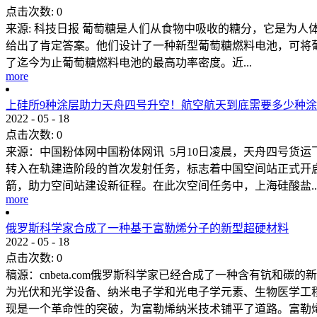
点击次数:
0
来源: 科技日报 葡萄糖是人们从食物中吸收的糖分，它是为
给出了肯定答案。他们设计了一种新型葡萄糖燃料电池，可将葡萄
了迄今为止葡萄糖燃料电池的最高功率密度。近...
more
上硅所9种涂层助力天舟四号升空！航空航天到底需要多少种
2022
-
05
-
18
点击次数:
0
来源：中国粉体网中国粉体网讯 5月10日凌晨，天舟四号货
转入在轨建造阶段的首次发射任务，标志着中国空间站正式开
箭，助力空间站建设新征程。在此次空间任务中，上海硅酸盐..
more
俄罗斯科学家合成了一种基于富勒烯分子的新型超硬材料
2022
-
05
-
18
点击次数:
0
稿源：cnbeta.com俄罗斯科学家已经合成了一种含有钪
为光伏和光学设备、纳米电子学和光电子学元素、生物医学工
现是一个革命性的突破，为富勒烯纳米技术铺平了道路。富勒烯具