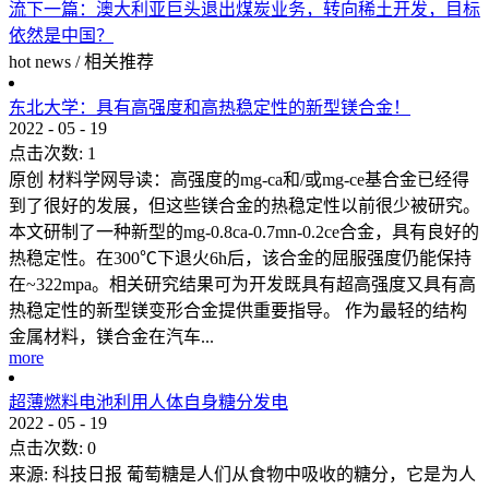
流
下一篇：
澳大利亚巨头退出煤炭业务，转向稀土开发，目标
依然是中国？
hot news
/
相关推荐
东北大学：具有高强度和高热稳定性的新型镁合金！
2022
-
05
-
19
点击次数:
1
原创 材料学网导读：高强度的mg-ca和/或mg-ce基合金已经得
到了很好的发展，但这些镁合金的热稳定性以前很少被研究。
本文研制了一种新型的mg-0.8ca-0.7mn-0.2ce合金，具有良好的
热稳定性。在300℃下退火6h后，该合金的屈服强度仍能保持
在~322mpa。相关研究结果可为开发既具有超高强度又具有高
热稳定性的新型镁变形合金提供重要指导。 作为最轻的结构
金属材料，镁合金在汽车...
more
超薄燃料电池利用人体自身糖分发电
2022
-
05
-
19
点击次数:
0
来源: 科技日报 葡萄糖是人们从食物中吸收的糖分，它是为人