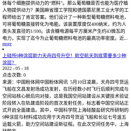
体每个细胞提供动力的“燃料”。那么葡萄糖是否也能为医疗植
入物提供动力？美国麻省理工学院和德国慕尼黑工业大学的工
程师给出了肯定答案。他们设计了一种新型葡萄糖燃料电池，
可将葡萄糖直接转化为电能。该装置厚度仅400纳米，约为人
类头发直径的1/100。该含糖电源每平方厘米产生约43微瓦的
电力，实现了迄今为止葡萄糖燃料电池的最高功率密度。近...
more
上硅所9种涂层助力天舟四号升空！航空航天到底需要多少种
涂层？
2022
-
05
-
18
点击次数:
0
来源：中国粉体网中国粉体网讯 5月10日凌晨，天舟四号货运
飞船在文昌发射场成功发射，在历经数小时飞行后顺利完成与
空间站核心舱后向对接，这是我国空间站建设从关键技术验证
阶段转入在轨建造阶段的首次发射任务，标志着中国空间站正
式开启全面建造。其中，中国科学院上海硅酸盐研究所研制的
9种涂层与材料成功应用于天舟四号货运飞船和长征七号遥五
运载火箭，助力空间站建设新征程。在此次空间任务中，上海