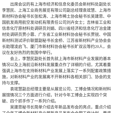
出席会议的有上海市经济和信息化委员会新材料处副处长
李慧民、上海工业商务展览有限公司副总经理袁竤慧、上海市
新材料协会秘书长张松涛、上海市稀土协会秘书长吴建思、中
国航发商用航空发动机有限责任公司刘卉女士；吉林省工业和
信息化厅原材料处调研员刘娟、四川省经济和信息化厅冶金建
材处调研员贾小蓉、广东省工业新材料协会秘书长贾锐、中国
新材料测试评价联盟副秘书长金桥、江苏省新材料产业协会会
长助理凌启飞、厦门市新材料协会秘书长旷双云等约20人，会
议在友好热烈的氛围中举行。
会上，李慧民副处长首先就上海市新材料产业发展的基本
情况以及上海前沿新材料发展重点作了详细的介绍，尤其着重
强调上海市在支持新材料产业发展上落实了一系列配套政策措
施，对新材料产业的发展离不开新材料各相关部门、协会的支
持与支撑。
袁竤慧副总经理主要是从展览公司、工博会情况和新材料
展馆情况三个方面进行介绍，针对今年工博会上实现四个突
破、四个抓手作了一系列介绍。
吴建思秘书长简单介绍去年新品发布会的亮点，重点介绍