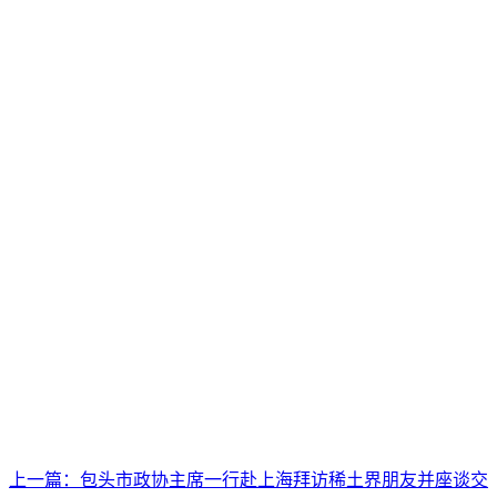
上一篇：
包头市政协主席一行赴上海拜访稀土界朋友并座谈交