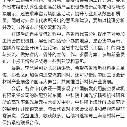
了今年工博会新材料产业展新产品发布会会期工作计划，要求
外省市组织优秀企业和高品质产品积极参与新品发布和专场形
象展示，还要求丰富现场配套活动，提升专业观众数量和质
量，同时对外省市代表所提出的意见和建议，要加以梳理分析
并及时与外省市加强交流和沟通。
在随后的自由交流过程中，各省市代表分别提出了对参加
工博会的积极性、展会同期活动举办的地点、是否集中展示、
围绕终端企业开辟专业论坛、各省市经信委（工信厅）的沟通
与交流、做好省内、省外的宣传工作、参展方案、参加新品发
布、申报工博会评奖等一些列建议和意见。
最后，李慧民副处长总结讲话，希望各省市新材料相关单
位、协会之间加强沟通交流的同时，还可以借助中国工博会新
材料产业展这个国际大舞台，共同推进新材料产业发展。
会后，各省市代表还一同参观了中国航发商用航空发动机
有限责任公司的装配测试车间、中科院上海光学精密机械研究
所的高功率激光单元技术研发中心、中科院上海硅酸盐研究所
的展示厅并座谈交流，与会代表对本次会议安排和参观内容非
常满意，受益匪浅、收获颇多，后续将继续与上海新材料产业
保持紧密联系合作。