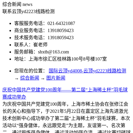
综合新闻
news
联系云顶yd2223线路检测
客服服务电话：021-64321087
商业服务电话：13918059423
技术服务电话：13918059423
联系人：崔老师
服务邮箱：
shxtb@163.com
地址：上海市徐汇区桂林路100号8号楼107室
您现在的位置：
国际云顶yd4008-云顶yd2223线路检测
→
综合新闻
→
图片新闻
庆祝中国共产党建党100周年——第二届“上海稀土杯”羽毛球
赛成功举办
为庆祝中国共产党建党100周年，上海市稀土协会在张修江会
长的关心和指导下，于2021年5月22日在嘉定区上海先进激光
技术创新中心成功举办了第二届“上海稀土杯”羽毛球赛，本次
活动以“强身健体，永远跟党走”为主题，友谊第一、名次第
二，通过锻炼强身健体，通过活动加强交流，通过比赛切磋球