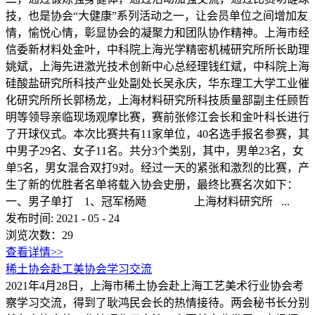
技，也是协会“大健康”系列活动之一，让会员单位之间增加友
情，愉悦心情，彰显协会的凝聚力和团队协作精神。上海市经
信委新材料处金叶，中科院上海光学精密机械研究所所长助理
姚斌，上海先进激光技术创新中心总经理钱红斌，中科院上海
硅酸盐研究所科技产业处副处长吴永庆，华东理工大学工业催
化研究所所长郭杨龙，上海材料研究所科技质量部副主任顾哲
明等领导亲临现场观摩比赛，赛前张修江会长和金叶科长进行
了开球仪式。本次比赛共有11家单位，40名选手报名参赛，其
中男子29名、女子11名。共分3个类别，其中，男单23名，女
单5名，男女混合双打9对。经过一天的紧张和激烈的比赛，产
生了新的优胜者名单将载入协会史册，最终比赛名次如下：
一、男子单打 1、冠军杨飏 上海材料研究所 ...
发布时间:
2021
-
05
-
24
浏览次数：
29
查看详情>>
稀土协会赴工美协会学习交流
2021年4月28日，上海市稀土协会赴上海工艺美术行业协会考
察学习交流，得到了耿鸿民会长的热情接待。两会秘书长分别