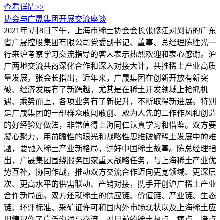
查看详情>>
协会与广晟集团开展交流座谈
2021年5月8日下午，上海市稀土协会会长张修江对到访的广东
省广晟控股集团有限公司党委副书记、董事、总经理陈胜光一
行来沪考察学习交流指导的客人表示热烈欢迎和衷心感谢。沪
广两地交流共商深化合作和深入对接大计，共推稀土产业高质
量发展。张会长指出，近年来，广晟集团在创新开放有新突
破、经济发展有了新跨越，尤其是在稀土开发领域上抢抓机
遇、乘势而上，各项业务有了新提升，不断取得新进展。特别
是广晟集团的干部群众敢闯敢创、敢为人先的工作作风和创造
的好经验好做法，非常值得上海同仁认真学习和借鉴。双方要
凝心聚力，用前瞻性的眼光和战略性思维破解稀土发展中的难
题，要融入稀土产业新格局，讲好中国稀土故事。陈总经理指
出，广晟集团围绕服务国家重大战略任务，与上海稀土产业优
势互补，协同作战，推动双方交流合作迈向更宽领域、更深层
次、更高水平的供需联动、产销对接，携手开创沪广稀土产业
合作新局面。双方还就稀土的供应链、价值链、产业链、生态
链、环评标准、采矿证许可和国内外市场现状以及上海稀土应
用情况作了广泛沟通与交流，对目前的稀土热点、痛点、堵点