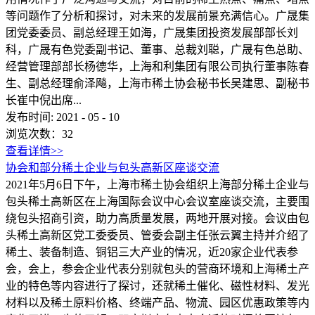
等问题作了分析和探讨，对未来的发展前景充满信心。广晟集
团党委委员、副总经理王如海，广晟集团投资发展部部长刘
科，广晟有色党委副书记、董事、总裁刘聪，广晟有色总助、
经营管理部部长杨德华，上海和利集团有限公司执行董事陈春
生、副总经理俞泽飚，上海市稀土协会秘书长吴建思、副秘书
长崔中倪出席...
发布时间:
2021
-
05
-
10
浏览次数：
32
查看详情>>
协会和部分稀土企业与包头高新区座谈交流
2021年5月6日下午，上海市稀土协会组织上海部分稀土企业与
包头稀土高新区在上海国际会议中心会议室座谈交流，主要围
绕包头招商引资，助力高质量发展，两地开展对接。会议由包
头稀土高新区党工委委员、管委会副主任张云翼主持并介绍了
稀土、装备制造、铜铝三大产业的情况，近20家企业代表参
会，会上，参会企业代表分别就包头的营商环境和上海稀土产
业的特色等内容进行了探讨，还就稀土催化、磁性材料、发光
材料以及稀土原料价格、终端产品、物流、园区优惠政策等内