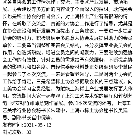
就各自协会的工作情况作了交流，主要就产业发展、市场拓
展、协会建设等多方面的内容做了全面深入的探讨。耿鸿民会
长也是稀土协会的名誉会长，对上海稀土产业有着很深的情
怀，在听取了交流后，真诚的对协会工作进行了指导，尤其是
在协会建设和创新发展方面提出了三条建议，一要进一步提高
协会的吸引力，积极吸纳更多愿意为协会发展提供助力的会员
单位，二要适当调整和完善会员结构，充分发挥专业委员会的
作用，创造新职能，增进会员之间的凝聚力，三要继续加强协
会工作的有效性，针对会员的需求给予有效服务，不断提高协
会的影响力和知名度。市经信委新材料处正处级调研员李慧民
一起参与了本次交流，一来是看望老领导，二是对两个协会的
工作给予肯定，三是希望稀土协会根据耿会长的三点建议，向
工美协会学习宝贵经验，为赋能上海稀土产业发展发挥更大作
用。交流期间大家一起参观了上海工艺美术馆的展厅和竹刻艺
韵--罗安钢竹雕薄意刻作品展。参加本次交流的还有，上海工
艺美术行业协会秘书长朱建中，上海市稀土协会秘书长吴建
思、副秘书长崔中倪等。
发布时间:
2021
-
05
-
12
浏览次数：
33