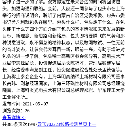
容作了进一步的了解。双方拟定在未来合适的时间将回访包
头，加强沟通和联络。会前，大家还一同参与了包头市在上海
举行的招商说明会，聆听了内蒙古自治区党委常委、包头市委
书记孟凡利就包头在哪里、包头什么样、包头想干什么、在包
头能干什么等四个方面介绍了包头的基本情况和未来发展的新
目标、新理念、新思路和新格局，包头即将要腾飞的气势和那
种锐意进取，永不懈怠的精神状态，以及敢闯敢试、一往无前
的奋斗姿态，让参会代表耳目一新，眼前一亮，有助于增进对
包头的进一步了解。包头稀土高新区参会领导有，高新技术产
业局李志峰局长，投资促进局局长陈福才，管理局姬建军局
长，经信委李海龙副主任，投资促进局综合处处长孟德强等。
上海稀土参会企业有，上海华明高纳稀土新材料有限公司董事
长高玮、副总经理闫凌，上海三环磁性材料有限公司总经理饶
晓雷、上海科炎光电技术有限公司总经理郑岩、华东理工大学
工业催化所...
发布时间:
2021
-
05
-
07
浏览次数：
26
查看详情>>
共
385
条
页次19/97
云顶yd2223线路检测首页
上一