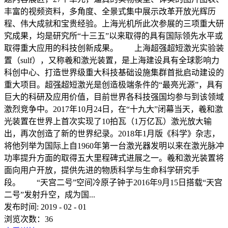
丰富的视频资料，多角度、全景式集中展示改革开放光辉历
程、伟大成就和宝贵经验。上海光机所此次参展的三项重大研
究成果，均是研究所“十三五”以来取得的具有国际领先水平或
取得重大应用的科技创新成果。 上海超强超短激光实验装
置（sulf），又称羲和激光装置，是上海建设具有全球影响力
科创中心、打造世界级重大科技基础设施集群首批启动建设的
重大项目。超强超短激光是创造极端条件的“最亮光源”，具有
巨大的科研及应用价值，目前世界各科技强国均参与到该领域
激烈竞争中。2017年10月24日，在“十九大”闭幕当天，羲和激
光装置在世界上首次实现了10拍瓦（1万亿瓦）激光放大输
出，再次创造了新的世界纪录。2018年1月版《科学》杂志，
将他列举为国际上自1960年第一台激光器发明以来在激光脉冲
功率提升方面的取得五大里程碑式进展之一。羲和激光装置将
面向用户开放，提供先进的物质科学与生命科学研究手
段。 “天宫二号”空间冷原子钟于2016年9月15日搭载“天宫
二号”发射升空，成为国...
发布时间:
2019
-
02
-
01
浏览次数：
36