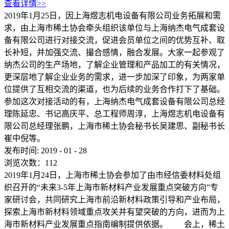
查看详情>>
2019年1月25日，因上海煜志机电设备有限公司业务拓展和需
求，由上海市稀土协会牵头组织该单位与上海纳杰电气成套设
备有限公司进行对接交流，促进会员单位之间的优势互补、取
长补短，并加强交流、撮合感情，融合发展。大家一起参观了
纳杰公司的生产场地，了解企业管理和产品加工的有关情况，
更深层地了解企业业务的需求，进一步加深了印象，为两家单
位提供了互相交流的渠道，也为后续的业务合作打下了基础。
参加这次对接活动的有，上海纳杰电气成套设备有限公司总经
理陈延忠、书记高庆平、总工程师周淳，上海煜志机电设备有
限公司总经理张鹏，上海市稀土协会秘书长吴建思、副秘书长
崔中倪等。
发布时间:
2019
-
01
-
28
浏览次数：
112
2019年1月24日，上海市稀土协会参加了由市经信委材料处组
织召开的“未来3-5年上海市新材料产业发展重点突破方向”专
家研讨会，共同研究上海市前沿新材料政策引导和产业布局，
探索上海市新材料领域重点攻关并有望突破的方向，进而为上
海市新材料产业发展重点指南编制提供依据。 会上，稀土