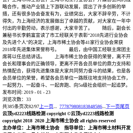
略合作，推动产业链上下游联动发展，提出了许多创新的举
措，还有很多协会奋发有为，业绩突出，大家不辞辛劳，不计
得失，为上海经济的发展做出了卓越的贡献，对大家在一年中
付出的辛勤劳动，表示感谢，大家辛苦了。 随后，副会长
兼秘书长李鹤富宣读了市工经联关于表彰“2018先进行业协会
及先进个人”的决定，上海市稀土协会等41家行业协会荣获
2018年先进集体荣誉称号。 最后，由中国工经联主席团主
席蒋以任总结讲话。 上海市稀土协会获得的荣誉，离不开
会长和理事会的正确领导，更离不开各会员单位的鼎力支持和
热情配合，获得先进集体是大家共同努力奋斗的结果，也是各
会员单位的荣誉，希望各会员单位一路既往地支持协会工作，
一起努力、一起奋斗、一起奔跑、向5a级社会组织一起追梦。
发布时间:
2019
-
01
-
23
浏览次数：
33
共
385
条
页次82/97
上一页
...
77
78
79
80
81
83
84
85
86
...
下一页
尾页
云顶yd2223线路检测 copyright ©云顶yd2223线路检测
copyright 2018 2020 上海市稀土协会 all rights reserved
主办单位：上海市稀土协会 指导单位：上海市稀土材料开发