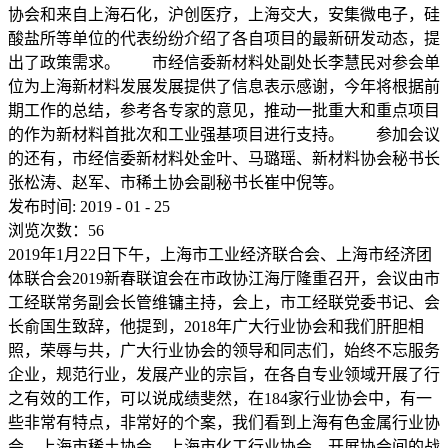
协会和来自上海石化，沪创医疗，上海交大，安集微电子，硅
酸盐所等单位的代表纷纷介绍了各自项目的最新研发动态，提
出了政策需求。 市经信委新材料处副处长李慧民对参会单
位为上海新材料发展发展提供了信息表示感谢，今年将根据前
期工作的总结，参考各专家的意见，推动一批重大和重点项目
的作为新材料首批次和工业强基项目进行支持。 参加会议
的还有，市经信委新材料处金叶、马璐瑶、新材料协会秘书长
张松涛、赵军、市稀土协会副秘书长崔中倪等。
发布时间:
2019
-
01
-
25
浏览次数：
56
2019年1月22日下午，上海市工业经济联合会、上海市经济团
体联合会2019新春联谊会在市政协江海厅隆重召开，会议由市
工经联常务副会长管维镛主持，会上，市工经联党委书记、会
长俞国生致辞，他提到，2018年广大行业协会和我们肝胆相
照，荣辱与共，广大行业协会的领导和同志们，始终不忘服务
企业，规范行业，发展产业的宗旨，在各自专业领域开展了行
之有效的工作，可以说成绩斐然，在184家行业协会中，有一
些非常有特点，非常好的个案，我们看到上海有色金属行业协
会，上海市稀土协会，上海市化工行业协会，开展协会间的战