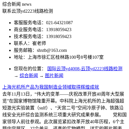
综合新闻
news
联系云顶yd2223线路检测
客服服务电话：021-64321087
商业服务电话：13918059423
技术服务电话：13918059423
联系人：崔老师
服务邮箱：
shxtb@163.com
地址：上海市徐汇区桂林路100号8号楼107室
您现在的位置：
国际云顶yd4008-云顶yd2223线路检测
→
综合新闻
→
图片新闻
上海光机所产品为我国制造业领域取得辉煌成就
去年11月13日，“伟大的变革——庆祝改革开放40周年大型展
览”在国家博物馆隆重开幕。中科院上海光机所的上海超强超
短激光实验装置（sulf）、“天宫二号”空间冷原子钟、铁路沿
线安全光纤综合监测系统三项重大研究成果参展。 党和国
家领导人前往参观。此次展览紧扣改革开放40年历程，6个主
题内容展区，27个单元，逼真的实物模型、详实的图片图表、