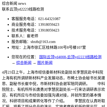
综合新闻
news
联系云顶yd2223线路检测
客服服务电话：021-64321087
商业服务电话：13918059423
技术服务电话：13918059423
联系人：崔老师
服务邮箱：
shxtb@163.com
地址：上海市徐汇区桂林路100号8号楼107室
您现在的位置：
国际云顶yd4008-云顶yd2223线路检测
→
综合新闻
→
图片新闻
4月23日上午，上海市经信委新材料处副处长李慧民赴中科院
上海有机所调研新材料产业发展动态，市稀土协会秘书长吴建
思、副秘书长崔中倪，市新材料协会谢军陪同调研。 中科
院院士、有机所所长唐勇对李慧民副处长一行来访调研表示欢
迎，有机所应与市经信委加强沟通对接，并就所里的基本情
况、科研项目和成果转化等作了介绍。 李慧民在认真听取
汇报，观看了部分产品的演示，实地考察有机所的展示厅。对