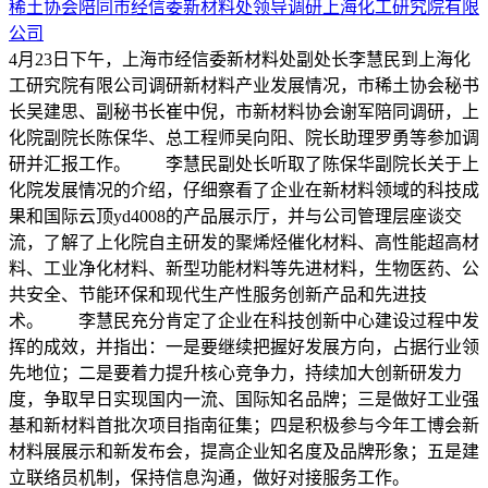
稀土协会陪同市经信委新材料处领导调研上海化工研究院有限
公司
4月23日下午，上海市经信委新材料处副处长李慧民到上海化
工研究院有限公司调研新材料产业发展情况，市稀土协会秘书
长吴建思、副秘书长崔中倪，市新材料协会谢军陪同调研，上
化院副院长陈保华、总工程师吴向阳、院长助理罗勇等参加调
研并汇报工作。 李慧民副处长听取了陈保华副院长关于上
化院发展情况的介绍，仔细察看了企业在新材料领域的科技成
果和国际云顶yd4008的产品展示厅，并与公司管理层座谈交
流，了解了上化院自主研发的聚烯烃催化材料、高性能超高材
料、工业净化材料、新型功能材料等先进材料，生物医药、公
共安全、节能环保和现代生产性服务创新产品和先进技
术。 李慧民充分肯定了企业在科技创新中心建设过程中发
挥的成效，并指出：一是要继续把握好发展方向，占据行业领
先地位；二是要着力提升核心竞争力，持续加大创新研发力
度，争取早日实现国内一流、国际知名品牌；三是做好工业强
基和新材料首批次项目指南征集；四是积极参与今年工博会新
材料展展示和新发布会，提高企业知名度及品牌形象；五是建
立联络员机制，保持信息沟通，做好对接服务工作。