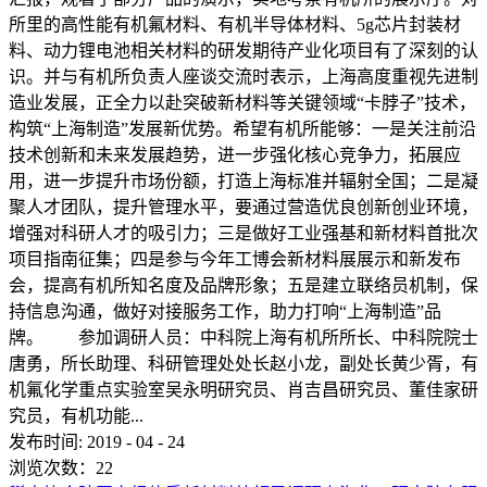
所里的高性能有机氟材料、有机半导体材料、5g芯片封装材
料、动力锂电池相关材料的研发期待产业化项目有了深刻的认
识。并与有机所负责人座谈交流时表示，上海高度重视先进制
造业发展，正全力以赴突破新材料等关键领域“卡脖子”技术，
构筑“上海制造”发展新优势。希望有机所能够：一是关注前沿
技术创新和未来发展趋势，进一步强化核心竞争力，拓展应
用，进一步提升市场份额，打造上海标准并辐射全国；二是凝
聚人才团队，提升管理水平，要通过营造优良创新创业环境，
增强对科研人才的吸引力；三是做好工业强基和新材料首批次
项目指南征集；四是参与今年工博会新材料展展示和新发布
会，提高有机所知名度及品牌形象；五是建立联络员机制，保
持信息沟通，做好对接服务工作，助力打响“上海制造”品
牌。 参加调研人员：中科院上海有机所所长、中科院院士
唐勇，所长助理、科研管理处处长赵小龙，副处长黄少胥，有
机氟化学重点实验室吴永明研究员、肖吉昌研究员、董佳家研
究员，有机功能...
发布时间:
2019
-
04
-
24
浏览次数：
22